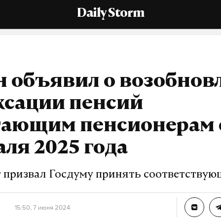
Daily Storm
н объявил о возобнов
ксации пенсий
тающим пенсионерам 
ля 2025 года
 призвал Госдуму принять соответствую
15:50, 7 июня 2024