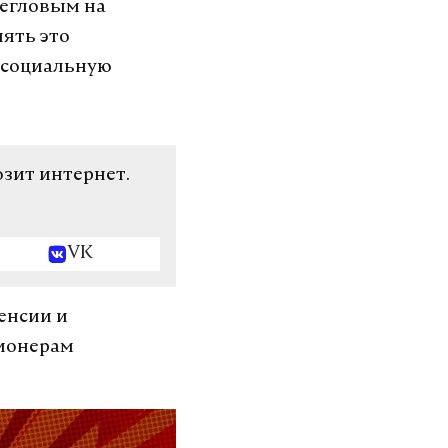
Бегловым на
нять это
 социальную
озит интернет.
VK
енсии и
сионерам