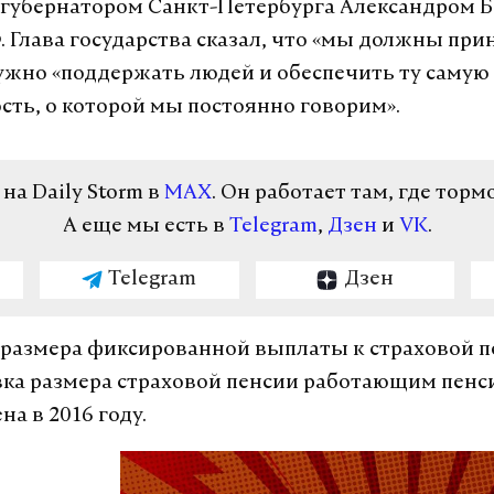
с губернатором Санкт-Петербурга Александром 
 Глава государства сказал, что «мы должны при
ужно «поддержать людей и обеспечить ту самую
сть, о которой мы постоянно говорим».
а Daily Storm в
MAX
. Он работает там, где торм
А еще мы есть в
Telegram
,
Дзен
и
VK
.
Telegram
Дзен
размера фиксированной выплаты к страховой п
ка размера страховой пенсии работающим пен
на в 2016 году.