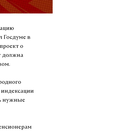
сацию
л Госдуме в
проект о
т должна
вом.
родного
с индексации
ть нужные
пенсионерам