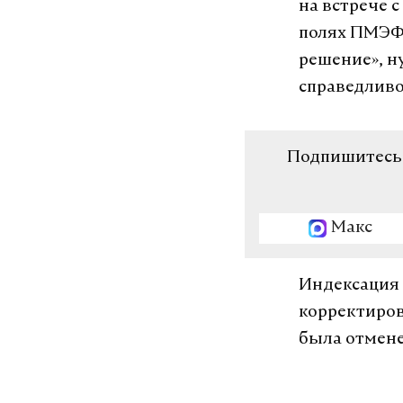
на встрече 
полях ПМЭФ.
решение», н
справедливо
Подпишитесь н
Макс
Индексация 
корректиров
была отмене