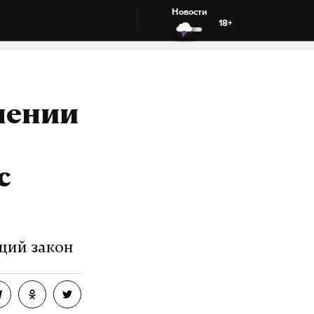
Новости
18+
лении
с
щий закон