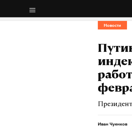
Новости
Пути
инде
рабо
февра
Президент
Иван Чуенков