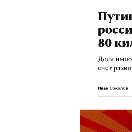
Путин
росси
80 ки
Доля импор
счет разв
Иван Соколов