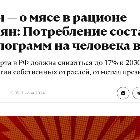
 — о мясе в рационе
ян: Потребление сос
лограмм на человека в
та в РФ должна снизиться до 17% к 2030
ития собственных отраслей, отметил през
15:35, 7 июня 2024