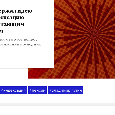
ержал идею
дексацию
ботающим
м
л, что этот вопрос
отяжении последних
индексация
пенсии
владимир путин
#
#
#