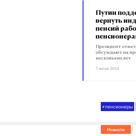
Путин подд
вернуть ин
пенсий ра
пенсионера
Президент отмети
обсуждают на пр
нескольких лет
7 июня 2024
пенсионеры
#
Новости