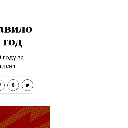
тавило
 год
 году за
идент