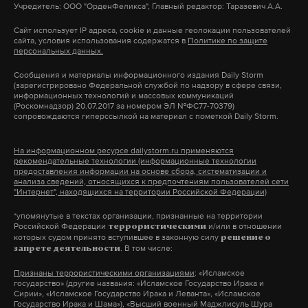
Учредитель: ООО "ОрденФеликса", Главный редактор: Таразевич А.А.
доме помощником министра обороны по вопросам
Слуцкий также считает необходимым создание в
международной политики безопасности. В
Сайт использует IP адреса, cookie и данные геолокации пользователей
Силовики проверят канал
сайта, условия использования содержатся в
Политике по защите
РФ отдельной государственной программы по
частности, специалист занимался вопросами
персональных данных.
Собчак на предмет гей-
развитию новых регионов страны. Ранее в
контроля за ядерным оружием и проблемами,
пропаганды
Сообщения и материалы информационного издания Daily Storm
Минэкономразвития заявили, что в ДНР и ЛНР
связанными с его применением в КНДР и бывших
(зарегистрировано Федеральной службой по надзору в сфере связи,
информационных технологий и массовых коммуникаций
Поводом, вероятно, стало интервью,
планируется сформировать единую свободную
советских республиках. Он принимал участие в
(Роскомнадзор) 20.07.2017 за номером ЭЛ №ФС77-70379)
взятое у теннисистки Дарьи Касаткиной,
экономическую зону по аналогии с Крымом.
сопровождаются гиперссылкой на материал с пометкой Daily Storm.
ядерном разоружении Украины, Белоруссии и
совершившей каминг-аут как лесбиянка
Казахстана.
12 сентября 2022
На информационном ресурсе dailystorm.ru применяются
17 октября Слуцкий также рассказал, что ЛДПР
рекомендательные технологии (информационные технологии
создает региональное отделение в Чечне. Его
предоставления информации на основе сбора, систематизации и
С апреля 2009 года Картер был замминистра
анализа сведений, относящихся к предпочтениям пользователей сети
возглавит президент Академии наук республики
"Интернет", находящихся на территории Российской Федерации)
обороны США уже при Бараке Обаме, отвечая за
Джамбулат Умаров. Лидер партии отметил, что
реформу программы закупок ведомства. С октября
*упомянутые в текстах организации, признанные на территории
В сентябре источник РИА Новости сообщил, что
Российской Федерации
и/или в отношении
Умаров — это «авторитетная и уважаемая фигура
террористическими
2011 года по декабрь 2013-го Картер — первый
которых судом принято вступившее в законную силу
полиция
проверяет
один из каналов Собчак на
решение о
в республике, блестящий оратор и публицист».
. В том числе:
запрете деятельности
заместитель главы Пентагона.
предмет пропаганды нетрадиционных
Признаны террористическими организациями
: «Исламское
отношений среди подростков. Вероятно,
государство» (другие названия: «Исламское Государство Ирака и
Сирии», «Исламское Государство Ирака и Леванта», «Исламское
внимание правоохранителей привлекло
Подпишитесь на Daily Storm в
MAX
. Он
Государство Ирака и Шама»), «Высший военный Маджлисуль Шура