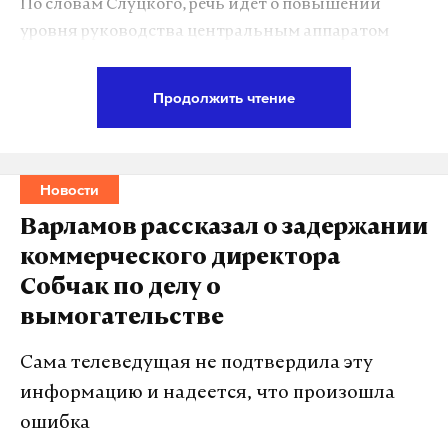
По словам Слуцкого, речь идет о повышении
уровня руководства центральным аппаратом
ЛДПР до председателя партии. Глава думского
комитета по международной политике также
Продолжить чтение
заверил, что Диденко продолжит «решать
важнейшие задачи».
Новости
Подпишитесь на Daily Storm в
MAX
. Он
Варламов рассказал о задержании
работает там, где тормозит интернет.
коммерческого директора
А еще мы есть в
Telegram
,
Дзен
и
VK
.
Собчак по делу о
Макс
Telegram
вымогательстве
Сама телеведущая не подтвердила эту
Дзен
VK
информацию и надеется, что произошла
ошибка