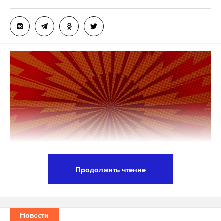
Продолжить чтение
Бывшего замначальника Генштаба ВС РФ Халила
Арсланова суд приговорил к 17 годам колонии. Его
признали виновным во взяточничестве и
Новости