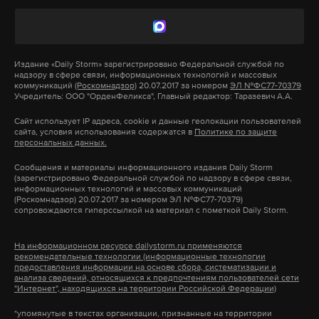
распивали алкоголь, и один из них в какой-то
момент решил продемонстрировать другому
боевую гранату.
Издание
«Daily Storm»
зарегистрировано Федеральной службой по
надзору в сфере связи, информационных технологий и массовых
Оба мужчины вышли в подъезд, где и
коммуникаций
(Роскомнадзор)
20.07.2017 за номером
ЭЛ №ФС77-70379
Учредитель: ООО "ОрденФеликса", Главный редактор: Таразевич А.А.
сдетонировал боеприпас. Мужчины погибли на
месте. В результате взрыва женщина получила
Сайт использует IP адреса, cookie и данные геолокации пользователей
сайта, условия использования содержатся в
Политике по защите
ранение. Ее госпитализировали.
персональных данных.
рязань
гранаты
взрыв
чп
#
#
#
#
Сообщения и материалы информационного издания Daily Storm
(зарегистрировано Федеральной службой по надзору в сфере связи,
информационных технологий и массовых коммуникаций
(Роскомнадзор) 20.07.2017 за номером ЭЛ №ФС77-70379)
сопровождаются гиперссылкой на материал с пометкой Daily Storm.
На информационном ресурсе dailystorm.ru применяются
рекомендательные технологии (информационные технологии
предоставления информации на основе сбора, систематизации и
анализа сведений, относящихся к предпочтениям пользователей сети
"Интернет", находящихся на территории Российской Федерации)
*упомянутые в текстах организации, признанные на территории