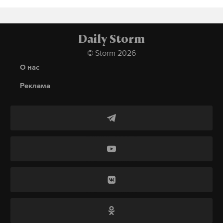
из его друзей погиб на месте, еще двое получили
Дзен
VK
множественные осколочные ранения и были
госпитализированы.
Daily Storm
москва
театральный бульвар
#
#
© Storm 2026
владимир машков
культура
#
#
Подпишитесь на Daily Storm в
MAX
. Он
О нас
работает там, где тормозит интернет.
Реклама
А еще мы есть в
Telegram
,
Дзен
и
VK
.
Макс
Telegram
Дзен
VK
В мае в результате взрыва гранаты в подъезде
многоэтажного жилого дома в подмосковном
Лосино-Петровске погибли двое мужчин. По
данным прокуратуры, четверо местных жителей