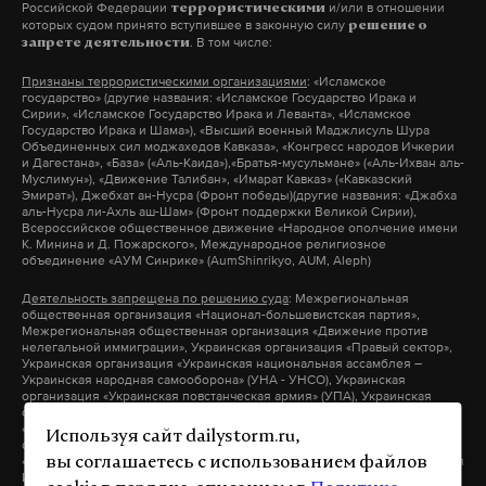
Российской Федерации
и/или в отношении
террористическими
которых судом принято вступившее в законную силу
решение о
. В том числе:
запрете деятельности
Признаны террористическими организациями
: «Исламское
государство» (другие названия: «Исламское Государство Ирака и
Сирии», «Исламское Государство Ирака и Леванта», «Исламское
Государство Ирака и Шама»), «Высший военный Маджлисуль Шура
Объединенных сил моджахедов Кавказа», «Конгресс народов Ичкерии
и Дагестана», «База» («Аль-Каида»),«Братья-мусульмане» («Аль-Ихван аль-
Муслимун»), «Движение Талибан», «Имарат Кавказ» («Кавказский
Эмират»), Джебхат ан-Нусра (Фронт победы)(другие названия: «Джабха
аль-Нусра ли-Ахль аш-Шам» (Фронт поддержки Великой Сирии),
Всероссийское общественное движение «Народное ополчение имени
К. Минина и Д. Пожарского», Международное религиозное
объединение «АУМ Синрике» (AumShinrikyo, AUM, Aleph)
Деятельность запрещена по решению суда
: Межрегиональная
общественная организация «Национал-большевистская партия»,
Межрегиональная общественная организация «Движение против
нелегальной иммиграции», Украинская организация «Правый сектор»,
Украинская организация «Украинская национальная ассамблея –
Украинская народная самооборона» (УНА - УНСО), Украинская
организация «Украинская повстанческая армия» (УПА), Украинская
организация «Тризуб им. Степана Бандеры», Украинская организация
«Братство», Межрегиональное общественное объединение –
Используя сайт dailystorm.ru,
организация «Народная Социальная Инициатива» (другие названия:
«Народная Социалистическая Инициатива», «Национальная Социальная
вы соглашаетесь с использованием файлов
Инициатива», «Национальная Социалистическая Инициатива»),