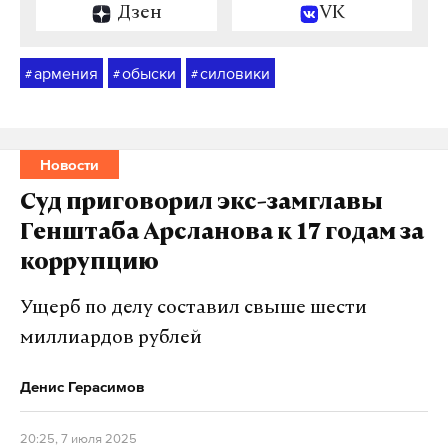
Дзен
VK
армения
обыски
силовики
#
#
#
Новости
Суд приговорил экс-замглавы
Генштаба Арсланова к 17 годам за
коррупцию
Ущерб по делу составил свыше шести
миллиардов рублей
Денис Герасимов
20:25, 7 июля 2025