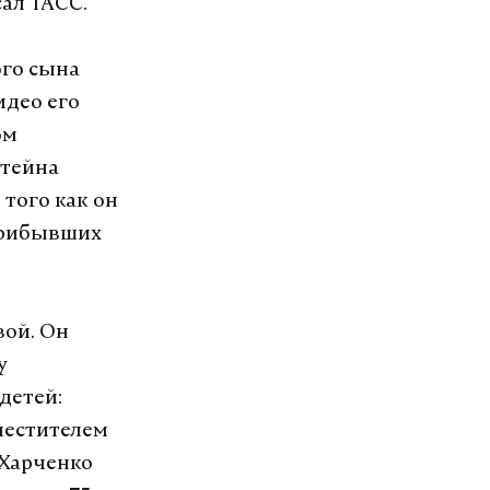
ал ТАСС.
ого сына
идео его
ом
штейна
 того как он
 прибывших
вой. Он
у
детей:
аместителем
-Харченко