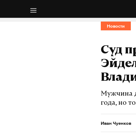
Новости
Суд п
Эйде
Влад
Мужчина д
года, но т
Иван Чуенков