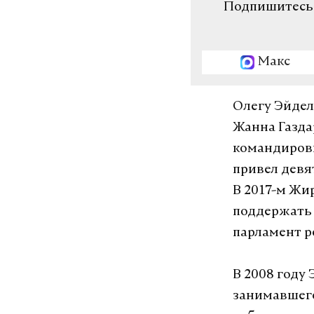
Подпишитесь н
Макс
Олегу Эйдел
Жанна Газда
командировк
привел девя
В 2017-м Жи
поддержать 
парламент р
В 2008 году
занимавшего