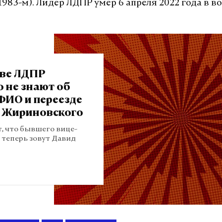
1983-м). Лидер ЛДПР умер 6 апреля 2022 года в во
тве ЛДПР
о не знают об
ФИО и переезде
 Жириновского
 что бывшего вице-
 теперь зовут Давид