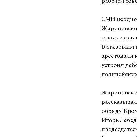
работал сов
СМИ неоднок
Жириновского
стычки с сы
Битаровым в
арестовали н
устроил деб
полицейских
Жириновский
рассказывал
обряду. Кро
Игорь Лебеде
председател