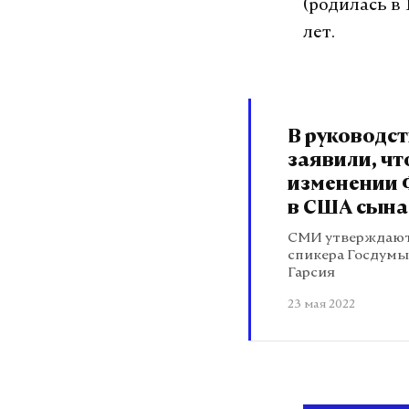
(родилась в 
лет.
В руководс
заявили, чт
изменении 
в США сына
СМИ утверждают,
спикера Госдумы
Гарсия
23 мая 2022