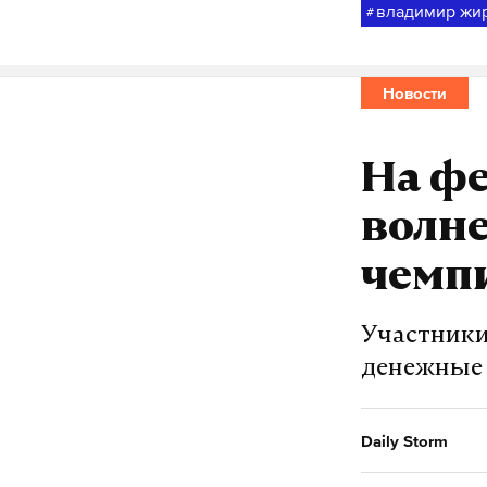
владимир жи
#
Новости
На фе
волне
чемп
Участники
денежные
Daily Storm