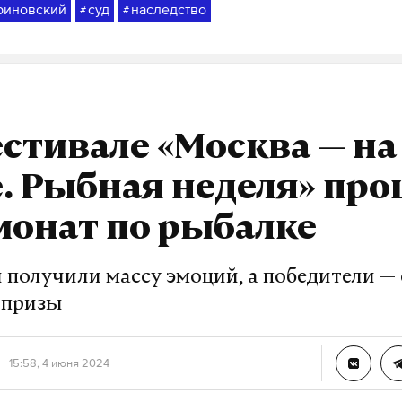
риновский
суд
наследство
#
#
стивале «Москва — на
. Рыбная неделя» пр
ионат по рыбалке
 получили массу эмоций, а победители —
 призы
15:58, 4 июня 2024