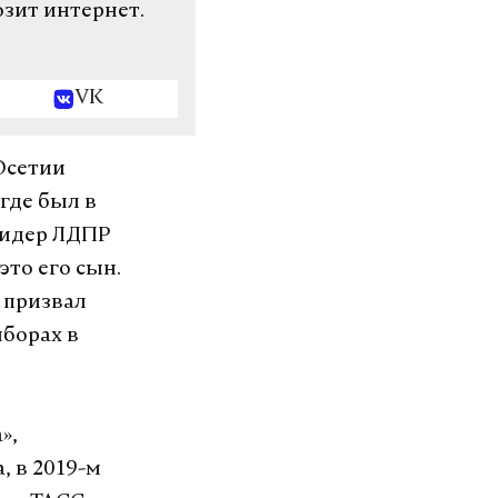
озит интернет.
VK
Осетии
где был в
 лидер ЛДПР
это его сын.
 призвал
ыборах в
»,
, в 2019-м