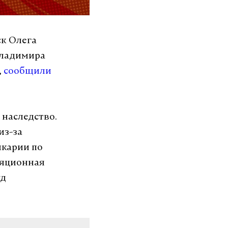
к Олега
Владимира
,
сообщили
 наследство.
из-за
лкарии по
ляционная
уд