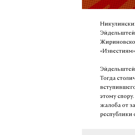
Никулинский
Эйдельштейн
Жириновског
«Известиям» 
Эйдельштейн 
Тогда столи
вступившего
этому спору
жалоба от з
республики 