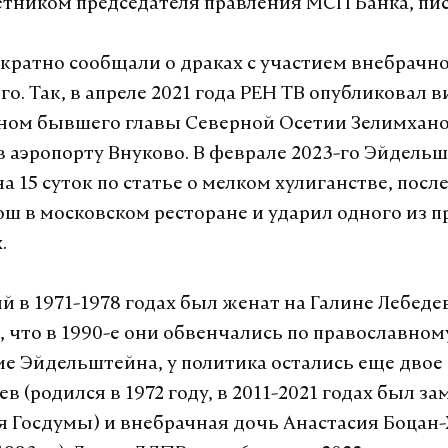
етником председателя правления МСП Банка, пис
ратно сообщали о драках с участием внебрачн
. Так, в апреле 2021 года РЕН ТВ опубликовал в
ном бывшего главы Северной Осетии Зелимхан
 аэропорту Внуково. В феврале 2023-го Эйдель
а 15 суток по статье о мелком хулиганстве, после
ош в московском ресторане и ударил одного из
.
 в 1971-1978 годах был женат на Галине Лебеде
, что в 1990-е они обвенчались по православном
ме Эйдельштейна, у политика остались еще двое 
в (родился в 1972 году, в 2011-2021 годах был з
я Госдумы) и внебрачная дочь Анастасия Боцан