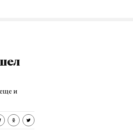
ошел
 еще и