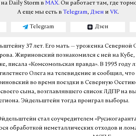
а Daily Storm в
MAX
. Он работает там, где торм
А еще мы есть в
Telegram
,
Дзен
и
VK
.
Telegram
Дзен
ьштейну 37 лет. Его мать — уроженка Северной 
рова. Жириновский познакомился с ней на Кубе, 
е, писала «Комсомольская правда». В 1995 году
тилетнего Олега на телевидение и сообщил, что 
риновский во время поездки в Северную Осетию
своего сына, возглавлявшего список ЛДПР на в
егиона. Эйдельштейн тогда проиграл выборы.
 Эйдельштейн стал соучредителем «Русэкогаранта
ся обработкой неметаллических отходов и лома