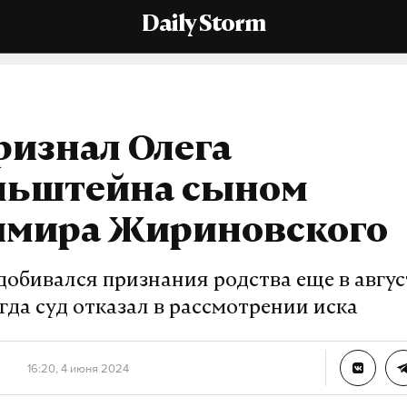
Daily Storm
ризнал Олега
льштейна сыном
имира Жириновского
обивался признания родства еще в авгус
огда суд отказал в рассмотрении иска
16:20, 4 июня 2024