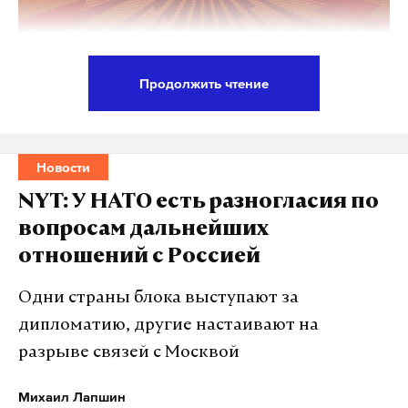
Продолжить чтение
Представитель генерального секретаря ООН
Стефан Дюжаррик заявил, что надо расследовать
все случаи военных преступлений на Украине, в
Новости
том числе издевательства над российскими
NYT: У НАТО есть разногласия по
ранеными солдатами.
вопросам дальнейших
отношений с Россией
Представителя ООН журналисты попросили
прокомментировать видеозапись с
Одни страны блока выступают за
предполагаемым убийством националистами
дипломатию, другие настаивают на
пленных российских солдат и офицеров. Об этом
разрыве связей с Москвой
ранее писала The New York Times. Издание позднее
подтвердило подлинность видеозаписи в Сети,
Михаил Лапшин