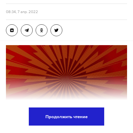
на которой запечатлена расправа украинских
военных над ранеными россиянами в
08:34, 7 апр. 2022
окрестностях Киева.
«Все сообщения о нарушениях прав человека
должны быть тщательно расследованы»
, —
отметил Дюжаррик.
На кадрах видно, как трое российских
военнослужащих лежат на земле, не подавая
признаков жизни. При этом у одного солдата
связаны за спиной руки. Затем один из бойцов
ВСУ замечает, что лежащий солдат РФ «все еще
жив», после чего стреляет в него три раза.
Пленный перестает шевелиться.
Продолжить чтение
Cтраны НАТО разделились во мнениях о том,