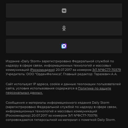
Донбасса»: телевидение ЛНР
россиянам в качестве поддержки
резко отреагировало на
следует выплачивать субсидии в размере 100%
блокировку своих каналов на
платы за коммуналку. Кроме того, депутаты
YouTube
предложили субсидировать оплату за ЖКУ
Также хостинг заблокировал некоторые
семьям, в которых есть безработные, в размере
оппозиционные украинские телеканалы
70%.
4 февраля 2022
При этом член профильного комитета Госдумы
Издание
«Daily Storm»
зарегистрировано Федеральной службой по
надзору в сфере связи, информационных технологий и массовых
Марат Нуриев выразил мнение, что оставшиеся
коммуникаций
(Роскомнадзор)
20.07.2017 за номером
ЭЛ №ФС77-70379
Учредитель: ООО "ОрденФеликса", Главный редактор: Таразевич А.А.
без работы россияне могли бы трудоустроиться в
видео
санкции против россии
видеохостинг
#
#
#
сферу ЖКХ, где наблюдается нехватка кадров.
Сайт использует IP адреса, cookie и данные геолокации пользователей
сайта, условия использования содержатся в
Политике по защите
«Например, уборщикам или дворникам не
персональных данных.
нужна специальная квалификация»
, — пояснил
Сообщения и материалы информационного издания Daily Storm
парламентарий.
(зарегистрировано Федеральной службой по надзору в сфере связи,
информационных технологий и массовых коммуникаций
(Роскомнадзор) 20.07.2017 за номером ЭЛ №ФС77-70379)
сопровождаются гиперссылкой на материал с пометкой Daily Storm.
Депутаты также выступили с