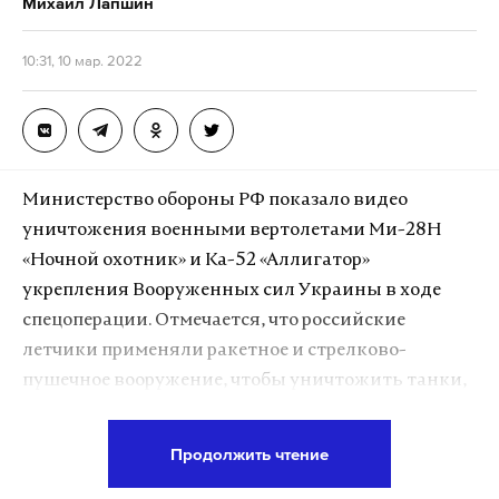
Михаил Лапшин
10:31, 10 мар. 2022
Министерство обороны РФ показало видео
уничтожения военными вертолетами Ми-28Н
«Ночной охотник» и Ка-52 «Аллигатор»
укрепления Вооруженных сил Украины в ходе
спецоперации. Отмечается, что российские
летчики применяли ракетное и стрелково-
пушечное вооружение, чтобы уничтожить танки,
а также другую бронированную технику.
Продолжить чтение
Подпишитесь на Daily Storm в
MAX
. Он