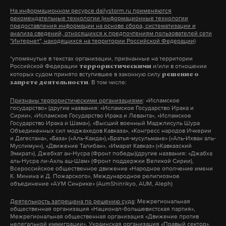
инициативой отвязать размер пени от ключевой
На информационном ресурсе dailystorm.ru применяются
ставки ЦБ для граждан и управляющих
рекомендательные технологии (информационные технологии
предоставления информации на основе сбора, систематизации и
компаний. Сейчас штраф составляет 1/300 (от 30
анализа сведений, относящихся к предпочтениям пользователей сети
"Интернет", находящихся на территории Российской Федерации)
до 90 дней просрочки) и 1/130 (свыше 90 дней) от
ставки рефинансирования ЦБ РФ за каждый
*упомянутые в текстах организации, признанные на территории
Российской Федерации
и/или в отношении
террористическими
день просрочки.
которых судом принято вступившее в законную силу
решение о
. В том числе:
запрете деятельности
Член думского комитета по строительству и ЖКХ
Признаны террористическими организациями
: «Исламское
государство» (другие названия: «Исламское Государство Ирака и
Александр Якубовский предупредил, что
Сирии», «Исламское Государство Ирака и Леванта», «Исламское
Государство Ирака и Шама»), «Высший военный Маджлисуль Шура
бюджеты регионов РФ после принятия
Объединенных сил моджахедов Кавказа», «Конгресс народов Ичкерии
и Дагестана», «База» («Аль-Каида»),«Братья-мусульмане» («Аль-Ихван аль-
предложений лишатся части доходов «из-за
Муслимун»), «Движение Талибан», «Имарат Кавказ» («Кавказский
нарушения логистических цепочек и экспорта».
Эмират»), Джебхат ан-Нусра (Фронт победы)(другие названия: «Джабха
аль-Нусра ли-Ахль аш-Шам» (Фронт поддержки Великой Сирии),
Меры поддержки нужны россиянам в текущих
Всероссийское общественное движение «Народное ополчение имени
К. Минина и Д. Пожарского», Международное религиозное
условиях, но они должны «учитывать отсутствие
объединение «АУМ Синрике» (AumShinrikyo, AUM, Aleph)
профицита у субъектов», убежден депутат.
Деятельность запрещена по решению суда
: Межрегиональная
общественная организация «Национал-большевистская партия»,
Межрегиональная общественная организация «Движение против
нелегальной иммиграции», Украинская организация «Правый сектор»,