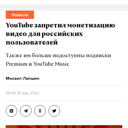
работает там, где тормозит интернет.
А еще мы есть в
Telegram
,
Дзен
и
VK
.
Новости
YouTube запретил монетизацию
Макс
Telegram
видео для российских
Дзен
VK
пользователей
Также им больше недоступны подписки
Premium и YouTube Music
Михаил Лапшин
09:20, 10 мар. 2022