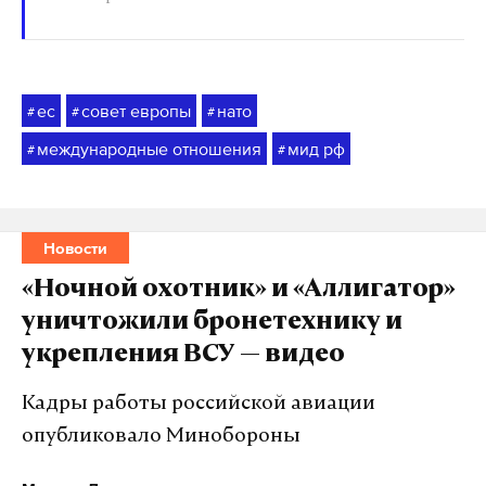
ес
совет европы
нато
#
#
#
международные отношения
мид рф
#
#
Новости
«Ночной охотник» и «Аллигатор»
уничтожили бронетехнику и
укрепления ВСУ — видео
Кадры работы российской авиации
опубликовало Минобороны