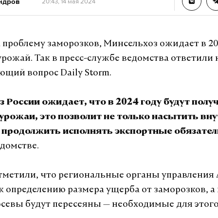
ндров
20:43, 14 мая 2024
 проблему заморозков, Минсельхоз ожидает в 20
рожай. Так в пресс-службе ведомства ответили 
ющий вопрос Daily Storm.
 России ожидает, что в 2024 году будут пол
урожаи, это позволит не только насытить вн
и продолжить исполнять экспортные обязател
домстве.
тметили, что региональные органы управления
к определению размера ущерба от заморозков, а 
севы будут пересеяны — необходимые для этого