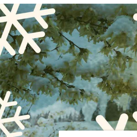
защиты гост
Ранее суд о
он руководи
возглавлял 8
генерал-лей
получить у 
«которым он
положения, 
общее покро
пресс-служб
преступлени
Telegram-ка
целях оптим