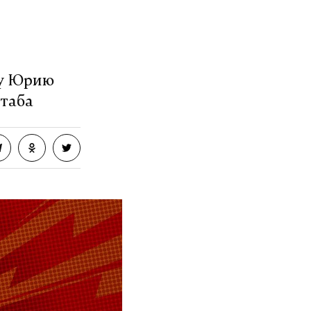
ку Юрию
штаба