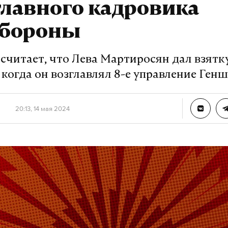
главного кадровика
бороны
 считает, что Лева Мартиросян дал взят
 когда он возглавлял 8-е управление Ген
20:13, 14 мая 2024