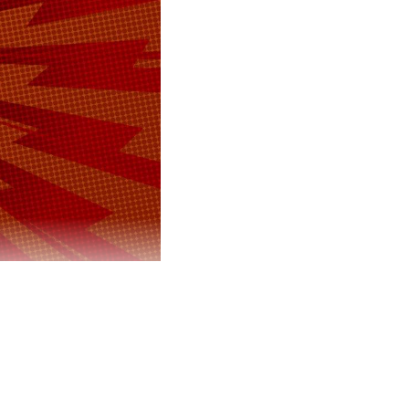
осяна по
Генерального
чных судов
аном службы