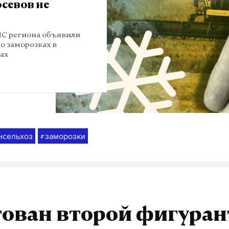
осевов не
ЧС региона объявили
о заморозках в
ах
нсельхоз
заморозки
#
тован второй фигуран