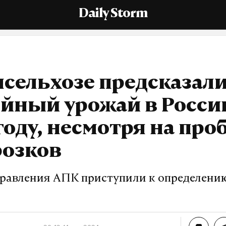
Daily Storm
сельхозе предсказал
йный урожай в Росси
году, несмотря на про
розков
равления АПК приступили к определени