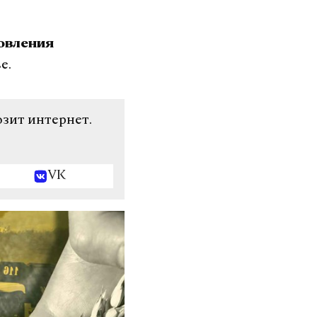
новления
е.
озит интернет.
VK