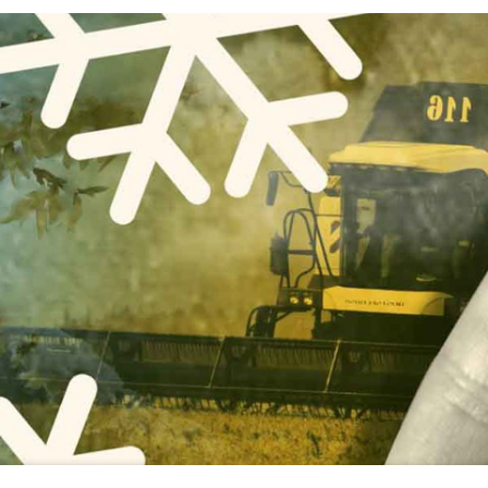
айны, занимается технической защитой инфор
тправил под стражу самого Кузнецова. На момен
л главным управлением кадров Минобороны. Ку
-е управление с 2010-го по 2023 год. По версии с
тенант был лично знаком с Мартиросяном, Кузне
знакомого взятку «в виде иного имущества» за д
 может способствовать в силу своего должност
значимости и авторитета занимаемой должности
вительство по службе в интересах взяткодателя
а судов. В Следственном комитете заявляли, что
е было совершено в 2021-2023 годах.
нал «ВЧК-ОГПУ»
пишет
, что руководство 8-го упр
изации расходов» решило расквартировать уча