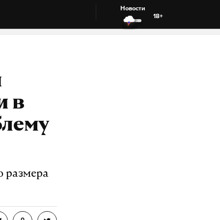
Новости
18+
и
и в
блему
ю размера