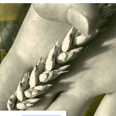
мации.
т задержания
знецов
ледствия,
цов захотел
ействия,
ного
, а также за
», сообщила
авления «в
щихся