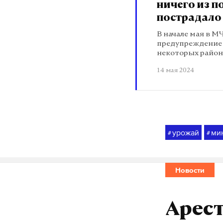
ничего из п
пострадало
В начале мая в М
предупреждение 
некоторых район
14 мая 2024
урожай
ми
#
#
Новости
Арес