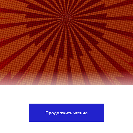
айонный суд арестовал до 12 июля Леву Мартир
в даче взятки экс-начальнику 8-го управления 
Продолжить чтение
 Юрию Кузнецову,
сообщает
пресс-служба столи
дикции. Управление является центральным орг