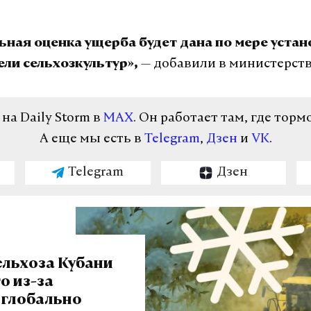
ьная оценка ущерба будет дана по мере уста
— добавили в министерств
ли сельхозкультур»,
а Daily Storm в
MAX
. Он работает там, где торм
А еще мы есть в
Telegram
,
Дзен
и
VK
.
Telegram
Дзен
ельхоза Кубани
о из-за
 глобально