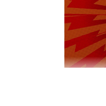
Басманный р
подозрению 
штаба ВС РФ
общей юрис