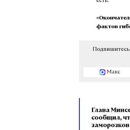
есть.
«Окончател
фактов гибе
Подпишитесь н
Макс
Глава Минс
сообщил, чт
заморозков