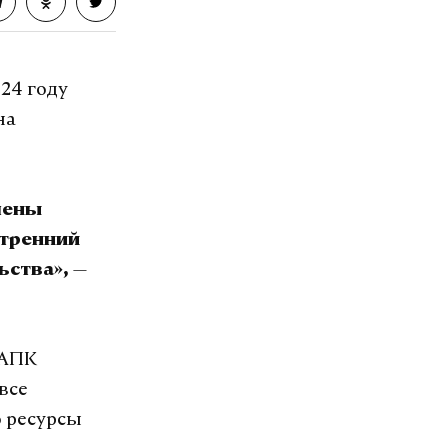
24 году
на
учены
утренний
—
ьства»,
 АПК
все
 ресурсы