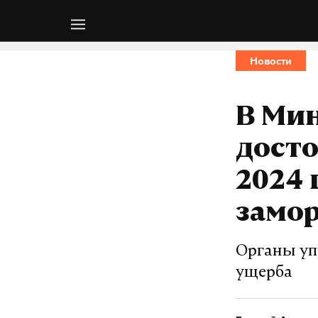
Новости
В Мин
досто
2024 
замо
Органы уп
ущерба