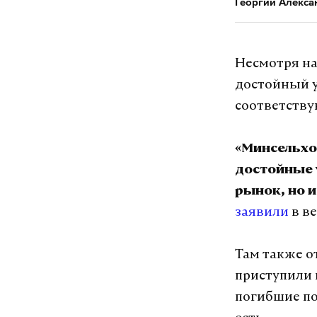
Георгий Алекса
Несмотря на
достойный у
соответству
«Минсельхоз
достойные 
рынок, но 
заявили
в ве
Там также о
приступили 
погибшие по