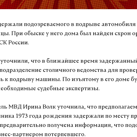
держали подозреваемого в подрыве автомобиля 
ицы. При обыске у него дома был найден схрон 
СК России.
 уточнили, что в ближайшее время задержанны
 подразделение столичного ведомства для прове
ь к подрыву машины. По изъятому в его доме б
еобходимые судебные экспертизы.
ль МВД Ирина Волк уточнила, что предполагае
ика 1973 года рождения задержали по месту п
предварительно получена информация, что по
знес-партнером потерпевшего.