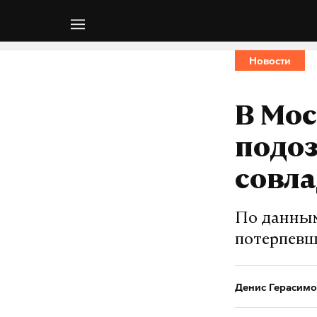
Новости
В Мос
подоз
совла
По данным
потерпевш
Денис Герасимо