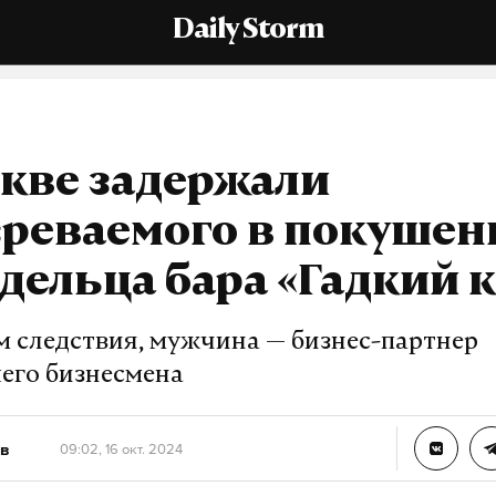
Daily Storm
кве задержали
реваемого в покушен
дельца бара «Гадкий 
 следствия, мужчина — бизнес-партнер
его бизнесмена
в
09:02, 16 окт. 2024