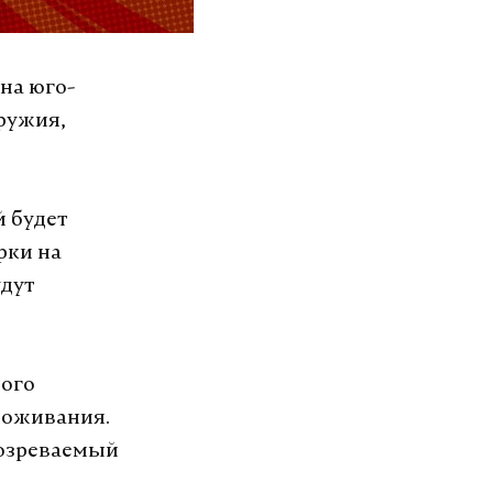
на юго-
оружия,
й будет
рки на
удут
мого
роживания.
дозреваемый