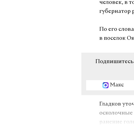
человек, в 
губернатор 
По его слов
в поселок О
Подпишитесь н
Макс
Гладков уто
осколочные 
ранение гол
травма и ба