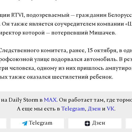
ии RTVI, подозреваемый — гражданин Белорус
 Он также является соучредителем компании «
директор которой — потерпевший Мишачев.
ледственного комитета, ранее, 15 октября, в од
рофсоюзной улице подорвался автомобиль. В ре
три человека, одному из них пришлось ампутиров
ых также оказался шестилетний ребенок.
а Daily Storm в
MAX
. Он работает там, где торм
А еще мы есть в
Telegram
,
Дзен
и
VK
.
Telegram
Дзен