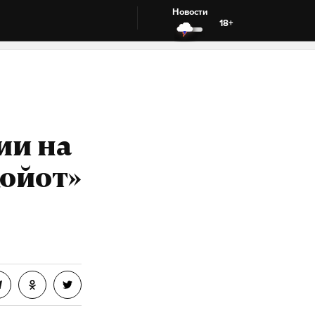
Новости
18+
ии на
койот»