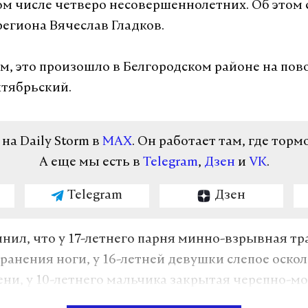
том числе четверо несовершеннолетних. Об этом
региона Вячеслав Гладков.
ам, это произошло в Белгородском районе на пов
ктябрьский.
а Daily Storm в
MAX
. Он работает там, где торм
А еще мы есть в
Telegram
,
Дзен
и
VK
.
Telegram
Дзен
чнил, что у 17-летнего парня минно-взрывная тр
ранения ноги, у 16-летней девушки слепое оско
ени, у 10-летнего мальчика закрытая черепно-м
ротравма, у восьмилетнего мальчика минно-взр