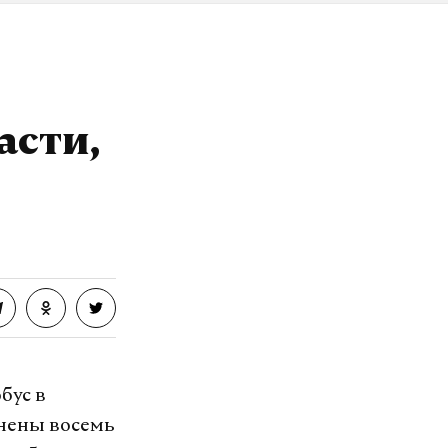
асти,
бус в
анены восемь