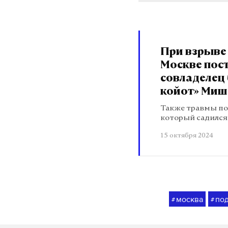
При взрыве
Москве пос
совладелец 
койот» Миша
Также травмы по
который садился
15 октября 2024
москва
по
#
#