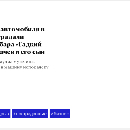
 автомобиля в
традали
бара «Гадкий
чев и его сын
лучил мужчина,
 в машину неподалеку
дрыв
пострадавшие
бизнес
#
#