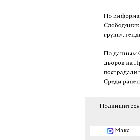
По информац
Слободяник.
групп», ген
По данным С
дворов на П
пострадали 
Среди ранен
Подпишитесь н
Макс