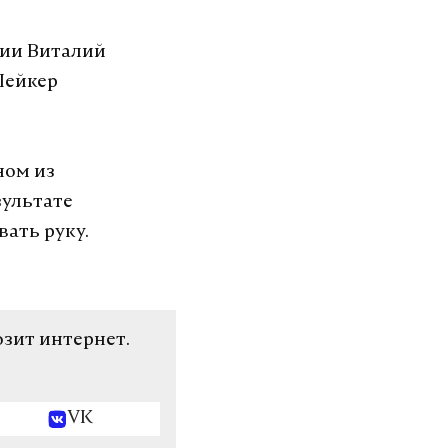
сии Виталий
Шейкер
ном из
зультате
ать руку.
озит интернет.
VK