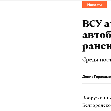
Новости
ВСУ 
автоб
ране
Среди пос
Денис Герасимо
Вооруженные
Белгородско