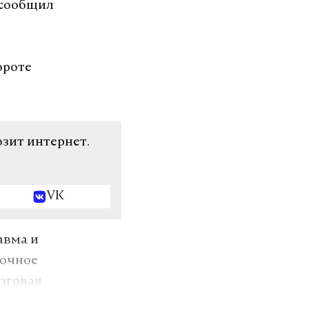
 сообщил
ороте
озит интернет.
VK
авма и
лочное
озговая
ывная