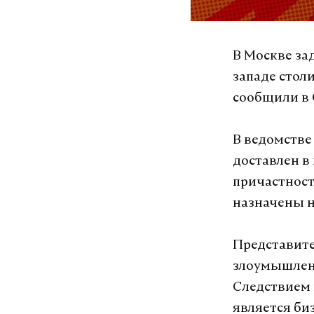
В Москве за
западе стол
сообщили в 
В ведомстве
доставлен в
причастност
назначены н
Представите
злоумышленн
Следствием 
является би