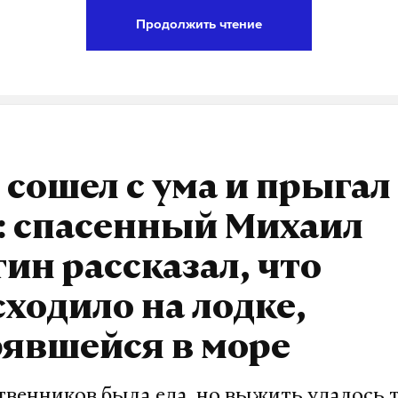
епое осколочное ранение голени.
Продолжить чтение
ам, двое мужчин получили осколочные ранения. 
ровали. Двух пострадавших женщин отпустили, 
 первую помощь.
одская область
гладков
 сошел с ума и прыгал
#
: спасенный Михаил
в
журналист отдела «undefined»
ин рассказал, что
ходило на лодке,
рявшейся в море
твенников была еда, но выжить удалось 