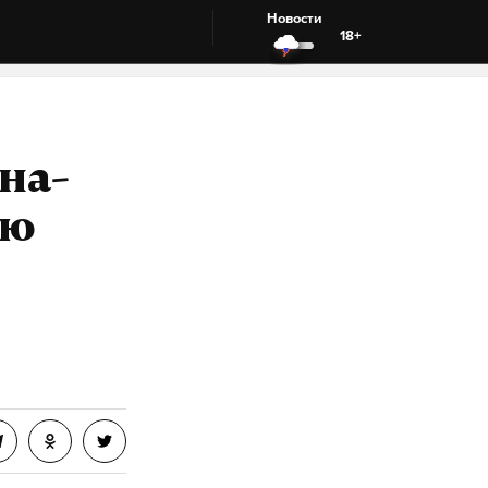
Новости
18+
на-
ую