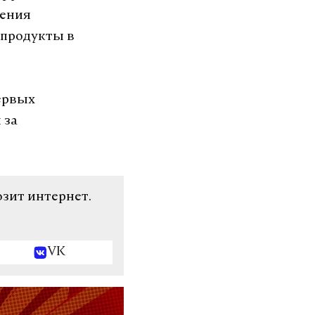
щения
 продукты в
ервых
 за
озит интернет.
VK