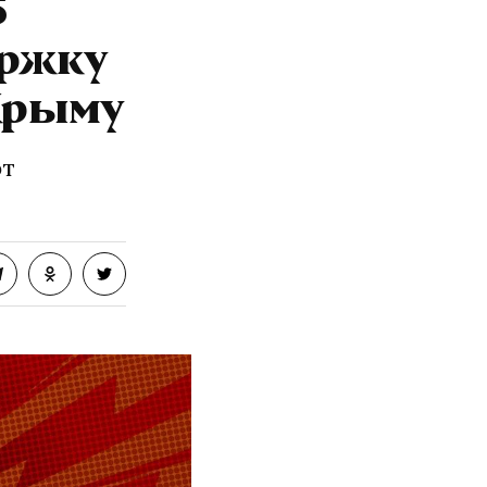
5
ержку
 Крыму
ют