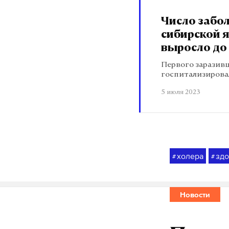
Число забо
сибирской я
выросло до
Первого заразив
госпитализирова
5 июля 2023
холера
зд
#
#
Новости