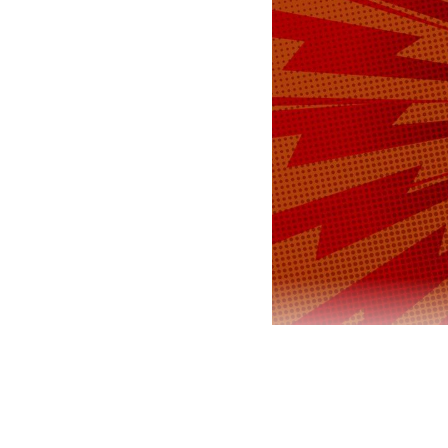
Российское 
федеральног
Севастополе