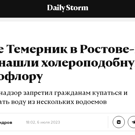
Daily Storm
е Темерник в Ростове-
 нашли холероподобн
офлору
надзор запретил гражданам купаться и
ать воду из нескольких водоемов
ндров
18:02, 6 июля 2023