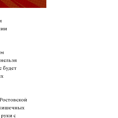
и
нии
ом
 нельзя
е будет
ых
 Ростовской
 кишечных
руки с