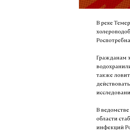
В реке Теме
холероподо
Роспотребна
Гражданам з
водохранили
также ловит
действовать
исследовани
В ведомстве
области ста
инфекций Ро