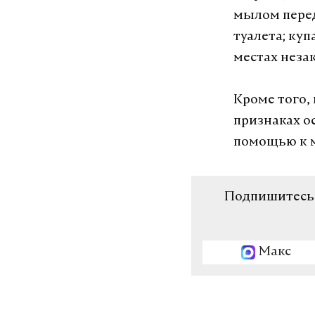
мылом перед
туалета; ку
местах неза
Кроме того,
признаках о
помощью к 
Подпишитесь н
Макс