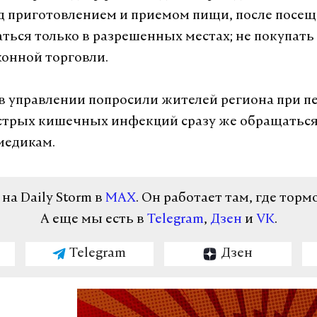
 приготовлением и приемом пищи, после посе
паться только в разрешенных местах; не покупать
конной торговли.
 в управлении попросили жителей региона при п
стрых кишечных инфекций сразу же обращаться
медикам.
а Daily Storm в
MAX
. Он работает там, где торм
А еще мы есть в
Telegram
,
Дзен
и
VK
.
Telegram
Дзен