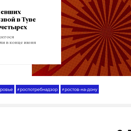
левших
звой в Туве
 четырех
шегося
ли в конце июня
оровье
роспотребнадзор
ростов-на-дону
#
#