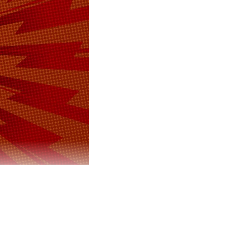
блей из
и в Крыму и
вил премьер