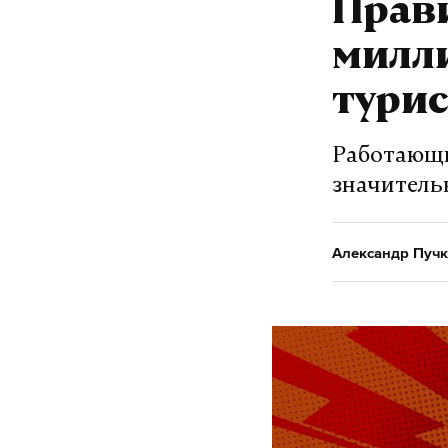
Прави
милли
турис
Работающи
значитель
Александр Пучк