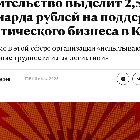
тельство выделит 2,
арда рублей на подд
тического бизнеса в
е в этой сфере организации «испытыва
ные трудности из-за логистики»
арев
17:51, 6 июля 2023