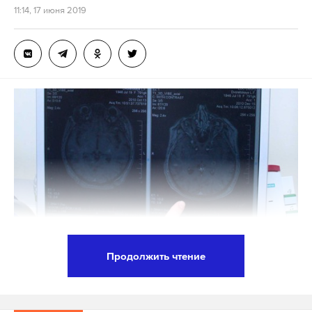
11:14, 17 июня 2019
Подпишитесь на Daily Storm в
MAX
. Он
работает там, где тормозит интернет.
А еще мы есть в
Telegram
,
Дзен
и
VK
.
Макс
Telegram
Дзен
VK
Издатель «Медиазоны»
рассказал
, что девушки
летели в Киев с пересадкой в Минске, где
участницам Pussy Riot и сообщили, что въезд на
территорию Белоруссии им запрещен до мая 2020
Продолжить чтение
года. По данным издания, Ольга Курачева
Фото: © GLOBAL LOOK press / Anna Altukhova
сообщила, что на рейс в Киев их все же
пропустили, несмотря на запрет, после чего они