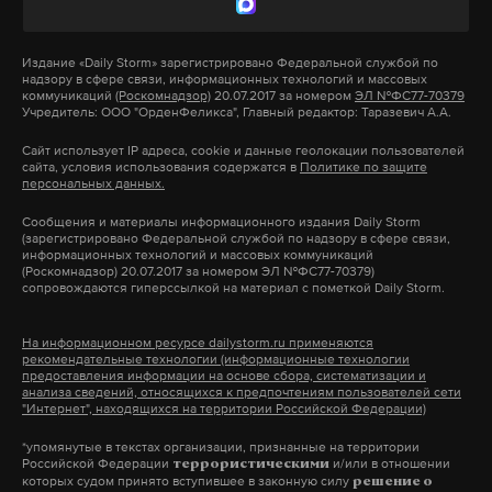
стабильность бизнеса в переходный период.
18 апреля 2019
торги по телефону.
В МВД России рассказали о
Издание
«Daily Storm»
зарегистрировано Федеральной службой по
В конце мая на Московской неделе
процедуре получения
надзору в сфере связи, информационных технологий и массовых
предпринимательства обсуждали
коммуникаций
(Роскомнадзор)
20.07.2017 за номером
ЭЛ №ФС77-70379
паспорта РФ жителями
Подпишитесь на Daily Storm в
MAX
. Он
Учредитель: ООО "ОрденФеликса", Главный редактор: Таразевич А.А.
взаимоотношения бизнеса и власти. Daily Storm
Донбасса
работает там, где тормозит интернет.
Сайт использует IP адреса, cookie и данные геолокации пользователей
попросил рассказать спикеров форума, какой
Заявления будут рассматриваться в
сайта, условия использования содержатся в
Политике по защите
А еще мы есть в
Telegram
,
Дзен
и
VK
.
поддержки им прежде всего не хватает от
персональных данных.
течение трех месяцев в Ростовской
области
государства. По их словам, попытки помощи от
Макс
Telegram
Сообщения и материалы информационного издания Daily Storm
(зарегистрировано Федеральной службой по надзору в сфере связи,
властей есть, но эффекта от них немного.
24 апреля 2019
информационных технологий и массовых коммуникаций
Предприниматели жаловались на бесполезные и
Дзен
VK
(Роскомнадзор) 20.07.2017 за номером ЭЛ №ФС77-70379)
сопровождаются гиперссылкой на материал с пометкой Daily Storm.
волокитные процедуры, которые в идеале
должны были облегчить их работу. При этом
На информационном ресурсе dailystorm.ru применяются
рекомендательные технологии (информационные технологии
многие из них выступали за более адресную
предоставления информации на основе сбора, систематизации и
поддержку бизнеса.
Поль Гоген — один из самых известных
анализа сведений, относящихся к предпочтениям пользователей сети
"Интернет", находящихся на территории Российской Федерации)
французских живописцев, родился в семье
*упомянутые в текстах организации, признанные на территории
журналиста с радикальными взглядами, а его
Российской Федерации
и/или в отношении
террористическими
Подпишитесь на Daily Storm в
MAX
. Он
бабушка Флора Тристан была одной из первых
которых судом принято вступившее в законную силу
решение о