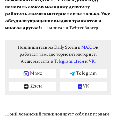
пожаловать в ЛДПР» — с этого дня я буду
помогать самому молодому депутату
работать с вами в интернете и не только. Уже
обсудили упрощение выдачи травматов и
многое другое!»
— написал в Twitter блогер.
Подпишитесь на Daily Storm в
MAX
. Он
работает там, где тормозит интернет.
А еще мы есть в
Telegram
,
Дзен
и
VK
.
Макс
Telegram
Дзен
VK
Юрий Хованский позиционирует себя как первый