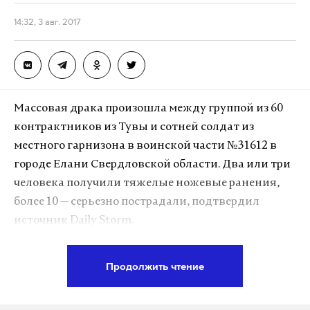
14:32, 3 авг. 2017
Массовая драка произошла между группой из 60
контрактников из Тувы и сотней солдат из
местного гарнизона в воинской части №31612 в
городе Елани Свердловской области. Два или три
человека получили тяжелые ножевые ранения,
более 10 — серьезно пострадали, подтвердил
источник Daily Storm.
Контрактники из Тувы вечером 2 августа решили
Продолжить чтение
отметить окончание учебы. По данным СМИ, они
распивали спиртные напитки. Как утверждают