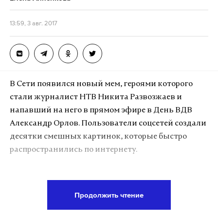
ножах. Однако глядя на опубликованные в СМИ
фотографии последствий массовых беспорядков,
13:59, 3 авг. 2017
трудно поверить, что десятки дерущихся стенка
на стенку солдат отделались синяками.
В Сети появился новый мем, героями которого
Подпишитесь на Daily Storm в
MAX
. Он
стали журналист НТВ Никита Развозжаев и
работает там, где тормозит интернет.
напавший на него в прямом эфире в День ВДВ
А еще мы есть в
Telegram
,
Дзен
и
VK
.
Александр Орлов. Пользователи соцсетей создали
Макс
Telegram
десятки смешных картинок, которые быстро
распространились по интернету.
Дзен
VK
Подпишитесь на Daily Storm в
MAX
. Он
Продолжить чтение
работает там, где тормозит интернет.
А еще мы есть в
Telegram
,
Дзен
и
VK
.