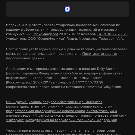
В пресс-службе Центрального военного округа, не
раскрывая подробностей, рассказали, что драка
Издание
«Daily Storm»
зарегистрировано Федеральной службой по
началась из-за бытового конфликта между
надзору в сфере связи, информационных технологий и массовых
военнослужащими. Контрактники не
коммуникаций
(Роскомнадзор)
20.07.2017 за номером
ЭЛ №ФС77-70379
Фото: © vk.com
Учредитель: ООО "ОрденФеликса", Главный редактор: Таразевич А.А.
употребляли алкоголь, ссылается ведомство на
Сайт использует IP адреса, cookie и данные геолокации пользователей
результаты экспертизы. «Слухи о якобы
Второго августа Никита Развозжаев вел прямой
сайта, условия использования содержатся в
Политике по защите
использовании конфликтующими
персональных данных.
репортаж «Расплескалась синева...» из парка
контрактниками холодного оружия — абсолютная
Сообщения и материалы информационного издания Daily Storm
Горького, недалеко от фонтана. Через несколько
(зарегистрировано Федеральной службой по надзору в сфере связи,
ложь... В ходе конфликта несколько
секунд к нему подошел пьяный мужчина, начал
информационных технологий и массовых коммуникаций
военнослужащих, а также разнимавший
(Роскомнадзор) 20.07.2017 за номером ЭЛ №ФС77-70379)
ругаться матом и пригрозил захватить Украину.
сопровождаются гиперссылкой на материал с пометкой Daily Storm.
контрактников младший офицер получили
«Помолчите, пожалуйста», — сказал мужчине
легкие травмы и ссадины», — сообщили в пресс-
журналист, находясь в прямом эфире. В ответ
На информационном ресурсе dailystorm.ru применяются
рекомендательные технологии (информационные технологии
службе.
«десантник» ударил его кулаком в лицо. «Ты
предоставления информации на основе сбора, систематизации и
анализа сведений, относящихся к предпочтениям пользователей сети
будешь со мной так разговаривать… получишь», —
"Интернет", находящихся на территории Российской Федерации)
Местные СМИ со ссылкой на источник в силовых
ответил напавший. Репортаж остановили,
*упомянутые в текстах организации, признанные на территории
структурах сообщили, что сегодня, 3 августа,
ведущая выразила надежду, что с журналистом