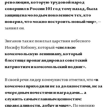
революция, которую трудовой народ
совершил в России 101 год тому назад, была
защищена молодым поколением тех, кто
поверил, что можно построить новый мир»
, —
заявил он.
Зюганов также пожелал царствия небесного
Иосифу Кобзону, который
«спел всю
комсомольскую лениниану, который
блестяще пропагандировал советский
патриотизм и комсомольский подвиг».
В своей речи лидер коммунистов отметил, что
«в
комсомол приходили не за должностями, не за
очередным почестями и наградами... а
служить самым главным ценностям:
справедливости, добру и миру».
По мнению