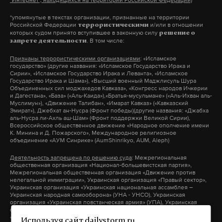
"Интернет", находящихся на территории Российской Федерации)
Антисемитизма и ксенофобии в России нет. И
извинения Развозжаеву.
по данным на утро 25 октября, два человека
быть не должно»,
— отметила спикер.
*упомянутые в текстах организации, признанные на территории
погибли, один пропал без вести, еще двое
Российской Федерации
и/или в отношении
террористическими
которых судом принято вступившее в законную силу
решение о
В Сети после инцидента в парке Горького многие
пострадали. Еще четыре человека погибли в
. В том числе:
запрете деятельности
писали, что нападение на Развозжаева было
Апшеронском районе. На федеральной трассе
Подпишитесь на Daily Storm в
MAX
. Он
Признаны террористическими организациями
: «Исламское
инсценировкой. Журналист эту версию отрицал.
А-147 Джубга — Сочи из-за подтопления
работает там, где тормозит интернет.
государство» (другие названия: «Исламское Государство Ирака и
Сирии», «Исламское Государство Ирака и Леванта», «Исламское
обрушился 20-метровый участок моста. В
А еще мы есть в
Telegram
,
Дзен
и
VK
.
Государство Ирака и Шама»), «Высший военный Маджлисуль Шура
Объединенных сил моджахедов Кавказа», «Конгресс народов Ичкерии
Туапсинском и Апшеронском районах введен
и Дагестана», «База» («Аль-Каида»),«Братья-мусульмане» («Аль-Ихван аль-
Макс
Telegram
Муслимун»), «Движение Талибан», «Имарат Кавказ» («Кавказский
режим чрезвычайной ситуации, там оказались
Эмират»), Джебхат ан-Нусра (Фронт победы)(другие названия: «Джабха
Удар в лицо журналисту НТВ
подтоплены более 22 тысяч домовладений с
аль-Нусра ли-Ахль аш-Шам» (Фронт поддержки Великой Сирии),
Дзен
VK
Всероссийское общественное движение «Народное ополчение имени
превратили в мем
населением более 72 тысяч человек.
К. Минина и Д. Пожарского», Международное религиозное
объединение «АУМ Синрике» (AumShinrikyo, AUM, Aleph)
В материале Daily Storm — шутки на тему
нападения в парке Горького и что еще
Деятельность запрещена по решению суда
: Межрегиональная
общественная организация «Национал-большевистская партия»,
произошло в России в День ВДВ
Межрегиональная общественная организация «Движение против
нелегальной иммиграции», Украинская организация «Правый сектор»,
3 августа 2017
Путин поручил оказать
Украинская организация «Украинская национальная ассамблея –
МИД Украины уволил
Украинская народная самооборона» (УНА - УНСО), Украинская
помощь пострадавшим от
организация «Украинская повстанческая армия» (УПА), Украинская
консула в Германии за
организация «Тризуб им. Степана Бандеры», Украинская организация
подтопления на Кубани
антисемитизм
«Братство», Межрегиональное общественное объединение –
Используя сайт dailystorm.ru,