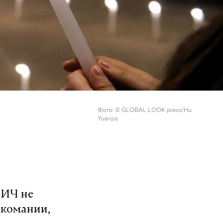
Фото: © GLOBAL LOOK press/Hu
Yuanjia
ВИЧ не
ркомании,