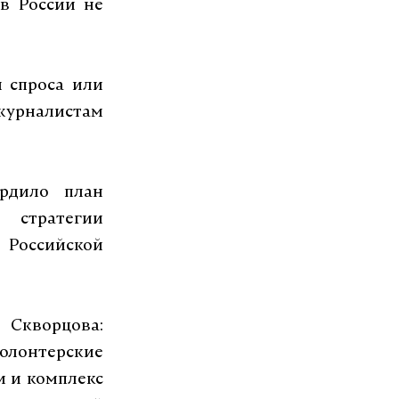
 в России не
 спроса или
журналистам
ердило план
стратегии
Российской
Скворцова:
лонтерские
 и комплекс