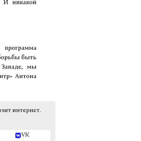
. И никакой
 программа
борьбы быть
 Западе, мы
нтр» Антона
озит интернет.
VK