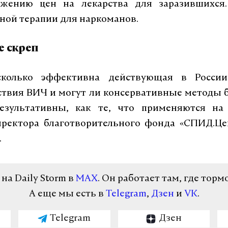
жению цен на лекарства для заразившихся
ной терапии для наркоманов.
 скреп
сколько эффективна действующая в России
ствия ВИЧ и могут ли консервативные методы 
езультативны, как те, что применяются на
иректора благотворительного фонда «СПИД.Це
.
а Daily Storm в
MAX
. Он работает там, где торм
А еще мы есть в
Telegram
,
Дзен
и
VK
.
Telegram
Дзен