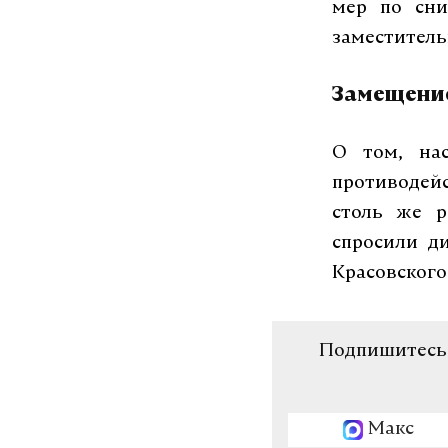
мер по сни
заместитель
Замещение
О том, на
противодей
столь же р
спросили д
Красовского
Подпишитесь н
Макс