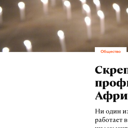
Общество
Скреп
профи
Афри
Ни один и
работает 