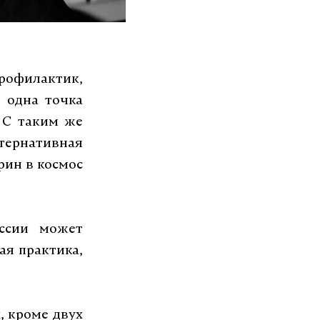
профилактик,
ь одна точка
. С таким же
тернативная
рин в космос
оссии может
ая практика,
, кроме двух