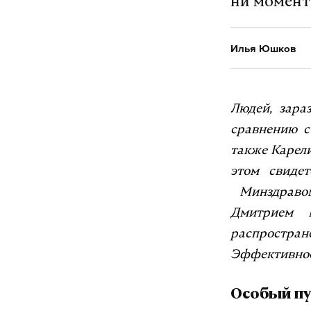
ни момент
Илья Юшков
Людей, зара
сравнению с
также Карели
этом свидет
Минздравом
Дмитрием М
распростра
Эффективност
Особый пу