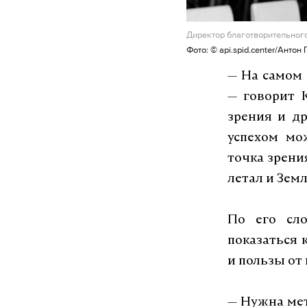
Директор благотворительног
Фото: © api.spid.center/Анто
— На самом 
— говорит К
зрения и др
успехом мо
точка зрени
летал и Земл
По его сло
показаться 
и пользы от 
— Нужна мет