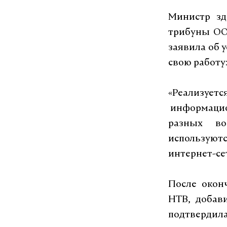
Министр зд
трибуны ОО
заявила об у
свою работу
«Реализует
информацио
разных во
используют
интернет-се
После окон
НТВ, добав
подтвердил