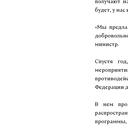
получают на
будет, у нас
«Мы предла
добровольн
министр.
Спустя год
мероприя
противоде
Федерации д
В нем про
распростр
программы,