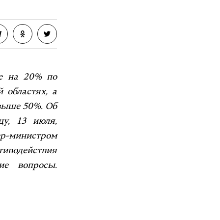
ше на 20% по
 областях, а
 выше 50%. Об
цу, 13 июля,
р-министром
иводействия
ие вопросы.