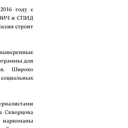
2016 году с
 ВИЧ и СПИД
Россия строит
 выверенные
ограммы для
ия. Широко
 социальных
урналистами
а Скворцова
й наркоманы