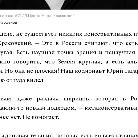
о фонда «СПИД.Центр» Антон Красовский
н Парфёнов
деле, не существует никаких консервативных 
расовский. — Это в России считают, что ест
угая. Есть научная точка зрения и ненаучная
жно говорить, что Земля круглая, а есть аль
я. Но она не плоская! Наш космонавт Юрий Гага
ю оттуда видел.
вам, даже раздача шприцов, которая в Р
каким-то новым подходом, — мегаконсервативн
нее нет. Не помогает.
адоновая терапия, которая есть во всех странах