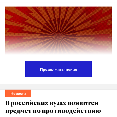
Продолжить чтение
Официальный Пекин готов к диалогу с
Евросоюзом на тему мирного урегулирования
кризиса на Украине, сообщила представитель
Новости
Министерства иностранных дел КНР Мао Нин.
В российских вузах появится
предмет по противодействию
«Мы готовы к диалогу и контактам с