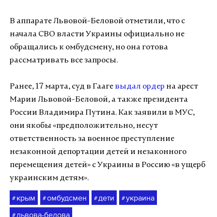
В аппарате Львовой-Беловой отметили, что с
начала СВО власти Украины официально не
обращались к омбудсмену, но она готова
рассматривать все запросы.
Ранее, 17 марта, суд в Гааге
выдал ордер
на арест
Марии Львовой-Беловой, а также президента
России Владимира Путина. Как заявили в МУС,
они якобы «предположительно, несут
ответственность за военное преступление
незаконной депортации детей и незаконного
перемещения детей» с Украины в Россию «в ущерб
украинским детям».
крым
омбудсмен
дети
украина
#
#
#
#
львова-белова
#