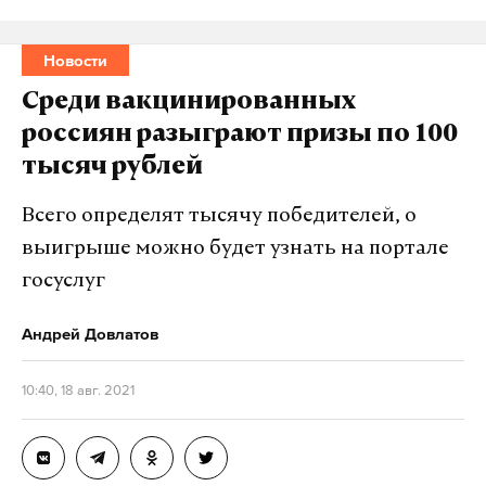
несут большую ответственность за развал
Подпишитесь на Daily Storm в
MAX
. Он
советского государства. Такое мнение выразил
работает там, где тормозит интернет.
Новости
бывший президент СССР Михаил Горбачев. Он
А еще мы есть в
Telegram
,
Дзен
и
VK
.
Среди вакцинированных
подчеркнул, что действия ГКЧП тогда были
россиян разыграют призы по 100
Макс
Telegram
«обманом народа и узурпацией власти». По словам
тысяч рублей
Горбачева, уроки ГКЧП актуальны и сегодня, а
Дзен
VK
демократический путь развития является
Всего определят тысячу победителей, о
единственно правильным для России.
выигрыше можно будет узнать на портале
госуслуг
Политик напомнил, что когда путч провалился, то
«осложнил и ослабил позиции президента СССР»,
Андрей Довлатов
а также «создал условия, в которых невероятно
трудно было продолжать усилия по сохранению
10:40, 18 авг. 2021
Союза».
По мнению Горбачева, шанс сохранить Советский