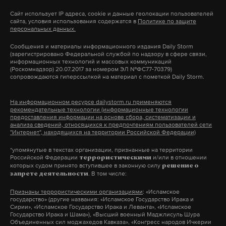
«Отстаивать принципы демократии и
аварии для безопасного спасения людей. Авторы
месяцев с даты получения уведомления указать
Сайт использует IP адреса, cookie и данные геолокации пользователей
правового государства, исключить любую
сайта, условия использования содержатся в
Политике по защите
инициативы объяснили, что на дорогах
номер своей банковской карты в личном кабинете
персональных данных.
возможность узурпации власти,
появляется все больше транспорта с
на портале госуслуг. Выплачивать выигрыши
авантюристических действий — это всегда
Сообщения и материалы информационного издания Daily Storm
нестандартными конструкциями, поэтому
будут в течение полугода.
(зарегистрировано Федеральной службой по надзору в сфере связи,
должно быть заботой обществ и
информационных технологий и массовых коммуникаций
спасателям необходимо знать, как с ними
(Роскомнадзор) 20.07.2017 за номером ЭЛ №ФС77-70379)
государства. Я верю, что демократический
сопровождаются гиперссылкой на материал с пометкой Daily Storm.
работать.
В правительстве уточнили, что в лотерее смогут
путь развития России — единственно
участвовать россияне старше 18 лет. За период
правильный, что только на этом пути наша
На информационном ресурсе dailystorm.ru применяются
проведения акции победители будут
рекомендательные технологии (информационные технологии
страна может развиваться и решать любые
предоставления информации на основе сбора, систематизации и
определяться дважды с помощью технологии
анализа сведений, относящихся к предпочтениям пользователей сети
проблемы»
, — написал политик.
"Интернет", находящихся на территории Российской Федерации)
Водитель насмерть задавил
алгоритма случайной выборки среди всех, кто
младенца на пляже в
вакцинировался до момента проведения
*упомянутые в текстах организации, признанные на территории
Российской Федерации
и/или в отношении
террористическими
Воронеже
розыгрыша. Оператором лотереи выступит
Подпишитесь на Daily Storm в
MAX
. Он
которых судом принято вступившее в законную силу
решение о
. В том числе:
запрете деятельности
акционерное общество «Гознак».
работает там, где тормозит интернет.
10-месячный ребенок скончался на месте
А еще мы есть в
Telegram
,
Дзен
и
VK
.
Признаны террористическими организациями
: «Исламское
9 августа 2021
государство» (другие названия: «Исламское Государство Ирака и
Сирии», «Исламское Государство Ирака и Леванта», «Исламское
Макс
Telegram
Подпишитесь на Daily Storm в
MAX
. Он
Государство Ирака и Шама»), «Высший военный Маджлисуль Шура
Объединенных сил моджахедов Кавказа», «Конгресс народов Ичкерии