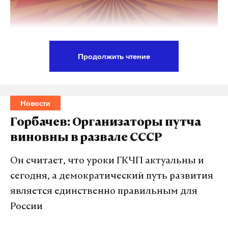
Продолжить чтение
Под селом Шипуново в Алтайском крае начальник
одного из районных отделов ГИБДД не справился
с управлением машины и столкнулся со стоящим
Новости
на обочине автомобилем. Погибли два пассажира,
Горбачев: Организаторы путча
находившиеся в авто полицейского. По
виновны в развале СССР
некоторым данным, погибшие — сотрудники ФСБ.
Он считает, что уроки ГКЧП актуальны и
Следователи завели уголовное дело о нарушении
сегодня, а демократический путь развития
правил дорожного движения, повлекшем по
является единственно правильным для
неосторожности смерть двух лиц.
«18 августа
России
2021 года на участке трассы А-322
сообщением Барнаул — Рубцовск в