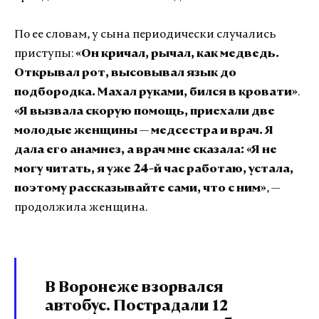
По ее словам, у сына периодически случались
приступы:
«Он кричал, рычал, как медведь.
Открывал рот, высовывал язык до
подбородка. Махал руками, бился в кровати»
.
«Я вызвала скорую помощь, приехали две
молодые женщины — медсестра и врач. Я
дала его анамнез, а врач мне сказала: «Я не
могу читать, я уже 24-й час работаю, устала,
поэтому рассказывайте сами, что с ним»
, —
продолжила женщина.
В Воронеже взорвался
автобус. Пострадали 12