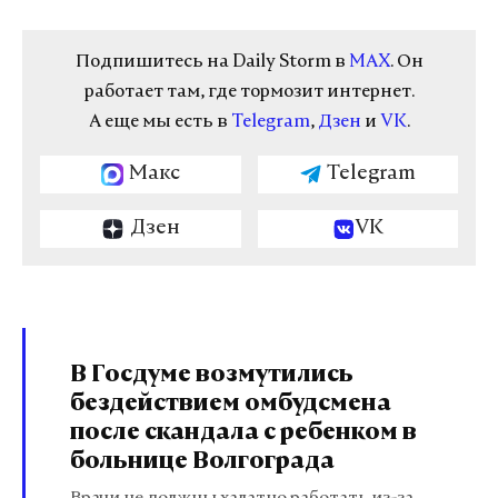
Подпишитесь на Daily Storm в
MAX
. Он
работает там, где тормозит интернет.
А еще мы есть в
Telegram
,
Дзен
и
VK
.
Макс
Telegram
Дзен
VK
В Госдуме возмутились
бездействием омбудсмена
после скандала с ребенком в
больнице Волгограда