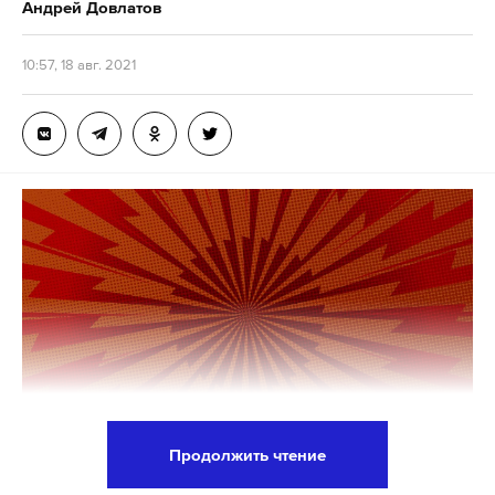
Андрей Довлатов
Шипуновском районе автомобиль «Хендай
Крета» под управлением начальника ГИБДД
10:57, 18 авг. 2021
по Михайловскому району допустил
столкновение с прицепом припаркованного
на обочине грузового автомобиля марки MAN
F2000»
, —
говорится
в сообщении Следственного
управления СКР по Алтайскому краю.
Двое пассажиров «Хендай», 40-летний мужчина и
его 38-летняя супруга, погибли. Их двоих детей 9
и 12 лет, а также 43-летнего водителя
госпитализировали. Они ехали в аэропорт
Барнаула. Сотрудник ГИБДД был в отпуске, он
был трезв, уточнили ТАСС в пресс-службе
Главного управления МВД по региону.
Продолжить чтение
Организаторы августовского путча 1991 года