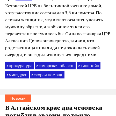
Кстовской ЦРБ на больничной каталке домой,
хотя расстояние составляло 3,5 километра. По
словам женщины, медики отказались увозить
мужчину обратно, а в обычном такси его
перевезти не получилось бы. Однако главврач ЦРБ
Александр Цопов опроверг это, заявив, что
родственница инвалида не дождалась своей
очереди, и он ездил извиняться перед ними.
прокуратура
самарская область
хинштейн
#
#
#
минздрав
скорая помощь
#
#
Новости
В Алтайском крае два человека