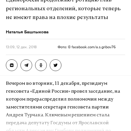
Единороссы продолжают ротацию глав
называется «Робот Алеша», продается в
региональных отделений, которые теперь
онлайн-магазине
за 250 тысяч рублей и сдается в
прокат за 50 тысяч в час.
не имеют права на плохие результаты
Наталья Башлыкова
«Ну да, это наш костюм, организаторы
[форума]
у нас арендовали», —
сказал Daily Storm
13:09, 12 дек. 2018
Фото: © facebook.com/a.s.gribov76
основатель компании Gusaklab Денис Гусак. —
Один час аренды стоит 50 тысяч рублей. Но
надо учесть, что костюм работает час, потом
нужен перерыв, так как долго в этом костюме
человек находиться не может».
Вечером во вторник, 11 декабря, президиум
генсовета «Единой России» провел заседание, на
На странице «ПроеКТОриИ» в соцсети ситуация
котором перераспределил полномочия между
представлена как розыгрыш.
«Как вам новость о
заместителями секретаря генсовета партии
том, что робот Борис — на самом деле не
Андрея Турчака. Ключевым решением стала
робот? К слову, дети-участники форума сразу
передача депутату Госдумы от Ярославской
нас «раскусили». А вот взрослые догадались