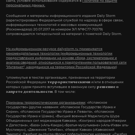
сайта, условия использования содержатся в
Политике по защите
персональных данных.
регионами и муниципалитетами.
Сообщения и материалы информационного издания Daily Storm
(зарегистрировано Федеральной службой по надзору в сфере связи,
информационных технологий и массовых коммуникаций
Подпишитесь на Daily Storm в
MAX
. Он
(Роскомнадзор) 20.07.2017 за номером ЭЛ №ФС77-70379)
сопровождаются гиперссылкой на материал с пометкой Daily Storm.
Стремительный карьерный рост Грибова в
работает там, где тормозит интернет.
«Единой России» произошел после избрания
А еще мы есть в
Telegram
,
Дзен
и
VK
.
На информационном ресурсе dailystorm.ru применяются
Андрея Турчака секретарем генсовета партии.
рекомендательные технологии (информационные технологии
предоставления информации на основе сбора, систематизации и
Макс
Telegram
Депутат Госдумы сначала возглавил ярославское
анализа сведений, относящихся к предпочтениям пользователей сети
региональное отделение партии, после того как
"Интернет", находящихся на территории Российской Федерации)
Дзен
VK
его предшественник — на тот момент спикер
*упомянутые в текстах организации, признанные на территории
Российской Федерации
и/или в отношении
террористическими
облдумы Михаил Боровицкий — допустил
которых судом принято вступившее в законную силу
решение о
обращение фракции к спикеру Госдумы по поводу
. В том числе:
запрете деятельности
пенсионной реформы, предупреждая, что она
Признаны террористическими организациями
: «Исламское
государство» (другие названия: «Исламское Государство Ирака и
обязательно скажется на результате сентябрьских
Сирии», «Исламское Государство Ирака и Леванта», «Исламское
выборов. Тогда это расценили как нарушение
Государство Ирака и Шама»), «Высший военный Маджлисуль Шура
Объединенных сил моджахедов Кавказа», «Конгресс народов Ичкерии
партийной дисциплины и произвол.
и Дагестана», «База» («Аль-Каида»),«Братья-мусульмане» («Аль-Ихван аль-
Муслимун»), «Движение Талибан», «Имарат Кавказ» («Кавказский
Эмират»), Джебхат ан-Нусра (Фронт победы)(другие названия: «Джабха