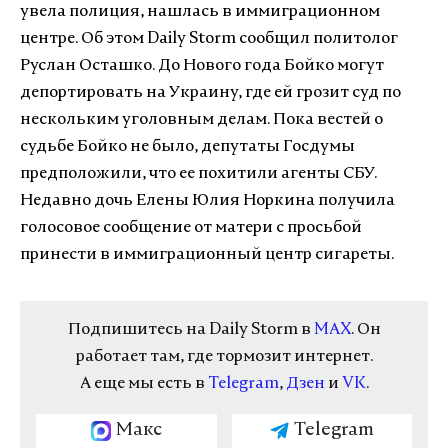
увела полиция, нашлась в иммиграционном
центре. Об этом Daily Storm сообщил политолог
Руслан Осташко. До Нового года Бойко могут
депортировать на Украину, где ей грозит суд по
нескольким уголовным делам. Пока вестей о
судьбе Бойко не было, депутаты Госдумы
предположили, что ее похитили агенты СБУ.
Недавно дочь Елены Юлия Норкина получила
голосовое сообщение от матери с просьбой
принести в иммиграционный центр
сигареты
.
Подпишитесь на Daily Storm в
MAX
. Он
работает там, где тормозит интернет.
А еще мы есть в
Telegram
,
Дзен
и
VK
.
Макс
Telegram