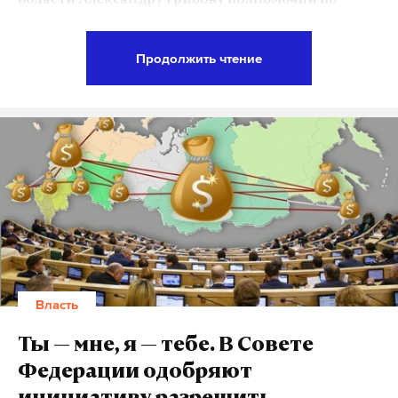
области Александру Грибову полномочий по
не все»
, — сказано в посте.
организации деятельности партии, ее
региональных и местных отделений по
Продолжить чтение
политическому и идеологическому
Подпишитесь на Daily Storm в
MAX
. Он
направлениям, а также разработка и участие в
работает там, где тормозит интернет.
утверждении стратегий избирательных
А еще мы есть в
Telegram
,
Дзен
и
VK
.
кампаний. Ранее Грибову были переданы
Макс
Telegram
полномочия его коллеги Евгения Ревенко,
отвечавшего за агитационно-пропагандистскую
Дзен
VK
работу. Таким образом выходец из Ярославля в
генсовете занял третье место по аппаратному
влиянию после первого зама Турчака Ольги
Баталиной.
Власть
А вот единоросс Ревенко будет курировать теперь
Ты — мне, я — тебе. В Совете
новую структуру партии — комиссию по этике,
Федерации одобряют
секретарем которой он был назначен на генсовете.