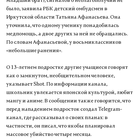
младший брат), сигналов о неблагополучии не
было, заявила РБК детский омбудсмен в
Иркутской области Татьяна Афанасьева. Она
уточнила, что одному ученику понадобилась
медпомощь, а двое других за ней не обращались.
По словам Афанасьевой, у восьмиклассников
«небольшие ранения».
О 13-летнем подростке другие учащиеся говорят
как о замкнутом, необщительном человеке,
указывает Shot. По информации канала,
школьник увлекается японской культурой, любит
мангу и аниме. В сообщении также говорится, что
перед нападением подросток создал Telegram-
канал, где рассказывал о своих планах: в
частности, он писал, что якобы планировал
массовое убийство четыре месяца.