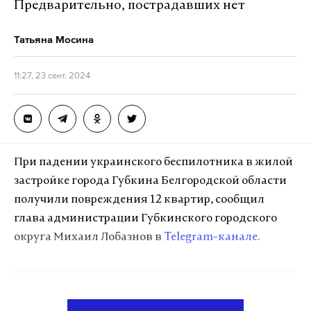
Предварительно, пострадавших нет
одноклассников. Учитель физкультуры смог
обезвредить учащегося.
Татьяна Мосина
Ряд других СМИ писали, что школьник напал
11:27, 23 сент. 2024
только с молотком, а нож лежал у него в рюкзаке.
Официальной информации о том, с каким
именно предметом мальчик напал на
одноклассников, не было.
При падении украинского беспилотника
в жилой
Пострадавшим детям оказана медицинская
застройке города Губкина Белгородской области
помощь. Угрозы для их жизни и здоровья нет,
получили повреждения 12 квартир, сообщил
отметили в Следственном управлении
глава администрации Губкинского городского
Следственного комитета (СК) России по
округа Михаил Лобазнов в
Telegram-канале
.
Иркутской области.
Также СК возбудил дела о покушении на убийство
Подпишитесь на Daily Storm в
MAX
. Он
и халатности. Мотивы нападавшего подростка
работает там, где тормозит интернет.
выясняют, на профилактическом учете он не