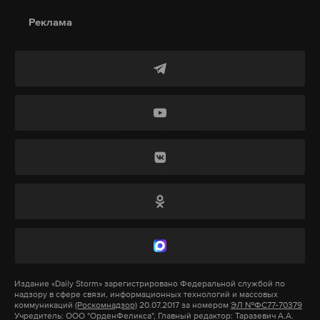
Реклама
Подпишитесь на Daily Storm в
MAX
. Он
работает там, где тормозит интернет.
А еще мы есть в
Telegram
,
Дзен
и
VK
.
Макс
Telegram
Дзен
VK
Герцог отметил, что в регионе сложилась «опасная
ситуация», которая «очевидно может перерасти в
нечто более значительное». Израиль не хочет
начинать войну с Ливаном, однако не может не
реагировать на угрозу со стороны шиитского
движения, сказал политик в интервью
Издание
«Daily Storm»
зарегистрировано Федеральной службой по
британскому телеканалу
Sky News
.
надзору в сфере связи, информационных технологий и массовых
коммуникаций
(Роскомнадзор)
20.07.2017 за номером
ЭЛ №ФС77-70379
Учредитель: ООО "ОрденФеликса", Главный редактор: Таразевич А.А.