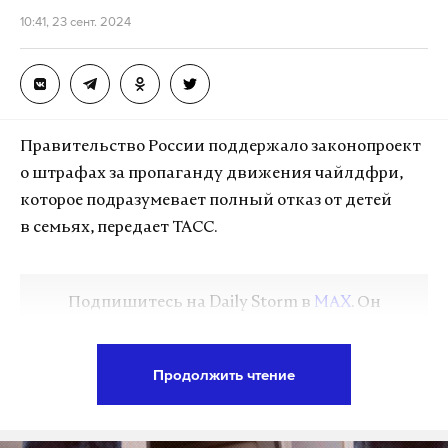
10:41, 23 сент. 2024
По предварительной информации, никто
не пострадал, сообщил губернатор Белгородской
области Вячеслав Гладков.
Ранее российские средства ПВО сбили три
Правительство России поддержало законопроект
беспилотника в Ростовской области. Губернатор
о штрафах за пропаганду движения чайлдфри,
региона Василий Голубев заявил, что после
которое подразумевает полный отказ от детей
падения обломков в поле около города Каменск-
в семьях, передает ТАСС.
Шахтинский загорелась сухая трава.
квартира
белгородская область
гладков
#
#
#
Подпишитесь на Daily Storm в
MAX
. Он
бпла
#
работает там, где тормозит интернет.
А еще мы есть в
Telegram
,
Дзен
и
VK
.
Продолжить чтение
Макс
Telegram