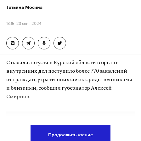
Татьяна Мосина
13:15, 23 сент. 2024
С начала августа в Курской области в органы
внутренних дел поступило более 770 заявлений
от граждан, утративших связь с родственниками
и близкими, сообщил губернатор Алексей
Смирнов.
Подпишитесь на Daily Storm в
MAX
. Он
работает там, где тормозит интернет.
Продолжить чтение
А еще мы есть в
Telegram
,
Дзен
и
VK
.