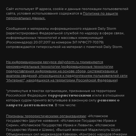
По его словам, Израиль не готов мириться с
Сайт использует IP адреса, cookie и данные геолокации пользователей
обстрелами со стороны «Хезболлы», в результате
сайта, условия использования содержатся в
Политике по защите
персональных данных.
которых еврейское государство было вынуждено
Сообщения и материалы информационного издания Daily Storm
эвакуировать из северных районов страны
(зарегистрировано Федеральной службой по надзору в сфере связи,
информационных технологий и массовых коммуникаций
десятки тысяч человек.
(Роскомнадзор) 20.07.2017 за номером ЭЛ №ФС77-70379)
сопровождаются гиперссылкой на материал с пометкой Daily Storm.
Первая волна взрывов пейджеров в Ливане
На информационном ресурсе dailystorm.ru применяются
прошла 17 сентября. Эти устройства взрывались
рекомендательные технологии (информационные технологии
в течение получаса в разных частях
предоставления информации на основе сбора, систематизации и
анализа сведений, относящихся к предпочтениям пользователей сети
страны. Правительство страны возложило
"Интернет", находящихся на территории Российской Федерации)
ответственность за произошедшее на Израиль.
*упомянутые в текстах организации, признанные на территории
Российской Федерации
и/или в отношении
террористическими
которых судом принято вступившее в законную силу
решение о
На следующий день, 18 сентября, в нескольких
. В том числе:
запрете деятельности
регионах Ливана взрывались средства связи,
Признаны террористическими организациями
: «Исламское
в том числе ноутбуки, рации и портативные
государство» (другие названия: «Исламское Государство Ирака и
Сирии», «Исламское Государство Ирака и Леванта», «Исламское
радиостанции. Всего в результате взрывов за два
Государство Ирака и Шама»), «Высший военный Маджлисуль Шура
Объединенных сил моджахедов Кавказа», «Конгресс народов Ичкерии