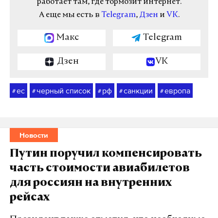
работает там, где тормозит интернет.
А еще мы есть в
Telegram
,
Дзен
и
VK
.
Макс
Telegram
Дзен
VK
ес
черный список
рф
санкции
европа
#
#
#
#
#
Новости
Путин поручил компенсировать
часть стоимости авиабилетов
для россиян на внутренних
рейсах