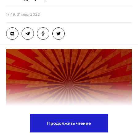
ситуации в авиационной отрасли, цитата по ТАСС.
Он уточнил, что поручил ввести эту программу в
17:49, 31 мар. 2022
дополнение к уже действующим мерам
государственной поддержки, включая льготные
билеты на рейсы на Дальний Восток и в другие
регионы.
По словам президента, речь идет о компенсации
части стоимости авиабилетов на внутренние
рейсы «в самый активный период перелетов, с
апреля по октябрь» 2022 года. На это «для начала»
планируется выделить 110 миллиардов рублей.
Подпишитесь на Daily Storm в
MAX
. Он
Продолжить чтение
работает там, где тормозит интернет.
А еще мы есть в
Telegram
,
Дзен
и
VK
.
Председатель комиссии Госдумы по