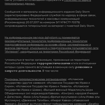
же»,
— отметил Хабек.
Подпишитесь на Daily Storm в
MAX
. Он
персональных данных.
работает там, где тормозит интернет.
Западные лизингодатели
Сообщения и материалы информационного издания Daily Storm
Ранее 31 марта президент России Владимир Путин
(зарегистрировано Федеральной службой по надзору в сфере связи,
А еще мы есть в
Telegram
,
Дзен
и
VK
.
потребовали вернуть более
информационных технологий и массовых коммуникаций
подписал
указ о торговле газом с
(Роскомнадзор) 20.07.2017 за номером ЭЛ №ФС77-70379)
500 самолетов российских
сопровождаются гиперссылкой на материал с пометкой Daily Storm.
Макс
Telegram
недружественными странами. Документ вводит
авиакомпаний
для зарубежных коллег требование открыть счета
На информационном ресурсе dailystorm.ru применяются
Дзен
VK
Их выкуп обойдется России в 20
в банках РФ перед покупкой газа.
рекомендательные технологии (информационные технологии
миллиардов долларов и может привести к
предоставления информации на основе сбора, систематизации и
кросс-дефолту
анализа сведений, относящихся к предпочтениям пользователей сети
"Интернет", находящихся на территории Российской Федерации)
экстремизм
спецоперация
генпрокуратура
#
#
#
По словам российского лидера, отказ зарубежных
23 марта 2022
партнеров платить за голубое топливо в рублях
*упомянутые в текстах организации, признанные на территории
рф
пискарев
флаг
#
#
#
Российской Федерации
и/или в отношении
террористическими
будет расцениваться как неисполнение
которых судом принято вступившее в законную силу
решение о
. В том числе:
запрете деятельности
обязательств и станет причиной остановить
действующие контракты.
Признаны террористическими организациями
: «Исламское
самолеты
правительство
авиабилеты
путин
#
#
#
#
государство» (другие названия: «Исламское Государство Ирака и
Сирии», «Исламское Государство Ирака и Леванта», «Исламское
Государство Ирака и Шама»), «Высший военный Маджлисуль Шура
Объединенных сил моджахедов Кавказа», «Конгресс народов Ичкерии
Подпишитесь на Daily Storm в
MAX
. Он
и Дагестана», «База» («Аль-Каида»),«Братья-мусульмане» («Аль-Ихван аль-
Муслимун»), «Движение Талибан», «Имарат Кавказ» («Кавказский
работает там, где тормозит интернет.
Эмират»), Джебхат ан-Нусра (Фронт победы)(другие названия: «Джабха