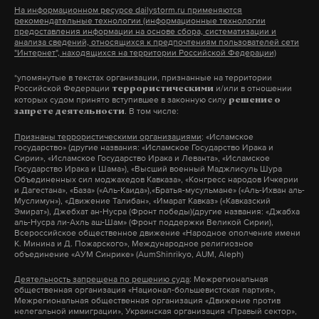
На информационном ресурсе dailystorm.ru применяются
рекомендательные технологии (информационные технологии
Однако праздничный стол не впечатлил Дугина.
предоставления информации на основе сбора, систематизации и
анализа сведений, относящихся к предпочтениям пользователей сети
Избитый выходцами из
«Еды было мало. Впрочем, так и положено
"Интернет", находящихся на территории Российской Федерации)
Дагестана москвич выложил
аристократам: после шести они не едят или едят
*упомянутые в текстах организации, признанные на территории
фото из больницы и
мало», — сказал философ.
Российской Федерации
и/или в отношении
террористическими
которых судом принято вступившее в законную силу
решение о
попросил о помощи
. В том числе:
запрете деятельности
Подобную скромность и даже «домашнюю
Парень заступился за девушку, из-за чего
Признаны террористическими организациями
: «Исламское
нарвался на конфликт
атмосферу» царского венчания отметил и другой
государство» (другие названия: «Исламское Государство Ирака и
Сирии», «Исламское Государство Ирака и Леванта», «Исламское
гость церемонии, общественный деятель
6 октября 2021
Государство Ирака и Шама»), «Высший военный Маджлисуль Шура
Объединенных сил моджахедов Кавказа», «Конгресс народов Ичкерии
Владимир Станулевич:
и Дагестана», «База» («Аль-Каида»),«Братья-мусульмане» («Аль-Ихван аль-
Муслимун»), «Движение Талибан», «Имарат Кавказ» («Кавказский
Эмират»), Джебхат ан-Нусра (Фронт победы)(другие названия: «Джабха
«Да как-то по-домашнему, как мне показалось.
аль-Нусра ли-Ахль аш-Шам» (Фронт поддержки Великой Сирии),
Всероссийское общественное движение «Народное ополчение имени
Подавляющее число гостей было знакомо и
Ковалев — компанейский человек, говорит его
К. Минина и Д. Пожарского», Международное религиозное
объединение «АУМ Синрике» (AumShinrikyo, AUM, Aleph)
супружеской чете, и Марии Владимировне [мать
девушка: «Отношения у Ромы с друзьями очень
Деятельность запрещена по решению суда
: Межрегиональная
Георгия Романова, именующая себя
хорошие. Друзья очень переживали, приехали к
общественная организация «Национал-большевистская партия»,
императрицей Всероссийской]. Это был для них
Межрегиональная общественная организация «Движение против
нему на следующий день. У него очень хорошие
нелегальной иммиграции», Украинская организация «Правый сектор»,