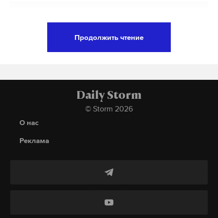
записаться можно в любой удобный день
—
кроме
вторника и четверга. Только нужно соблюдать
Подпишитесь на Daily Storm в
MAX
. Он
ограничение по количеству гостей
—
не больше 20-
работает там, где тормозит интернет.
Продолжить чтение
25.
А еще мы есть в
Telegram
,
Дзен
и
VK
.
Макс
Telegram
Дзен
VK
Daily Storm
© Storm 2026
«Все ситуации однотипные: ко мне пристают
О нас
парни, например. Было такое, что мужчина
Реклама
подошел ко мне, начал трогать, что-то такое —
Рома заступился, мол: «Моя девушка, руки убрал»,
— до драк не доводил, я очень рада этому! —
1/4
рассказала Анна Ульфман. — Он заступался за
меня не один раз. В общественных местах».
Великий князь Георгий Михайлович Романов и Ребекка Беттарини,