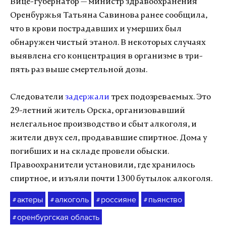
Вице-губернатор — министр здравоохранения
Оренбуржья Татьяна Савинова ранее сообщила,
что в крови пострадавших и умерших был
обнаружен чистый этанол. В некоторых случаях
выявлена его концентрация в организме в три-
пять раз выше смертельной дозы.
Следователи
задержали
трех подозреваемых. Это
29-летний житель Орска, организовавший
нелегальное производство и сбыт алкоголя, и
жители двух сел, продававшие спиртное. Дома у
погибших и на складе провели обыски.
Правоохранители установили, где хранилось
спиртное, и изъяли почти 1300 бутылок алкоголя.
актеры
алкоголь
россияне
пьянство
#
#
#
#
оренбургская область
#