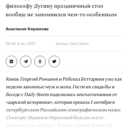
философу Дугину праздничный стол
вообще не запомнился чем-то особенным
Анастасия Кяримова
08:00, 8 окт. 2021
Коллаж: Daily Storm
Князь Георгий Романов и Ребекка Беттарини уже как
неделю законные муж и жена. Гости их свадьбы в
беседе с Daily Storm поделились впечатлениями от
«царской вечеринки», которая прошла 1 октября в
петербургском Российском этнографическом музее.
Сенатору Людмиле Нарусовой больше всего
запомнилась закуска — блины с икрой, философ