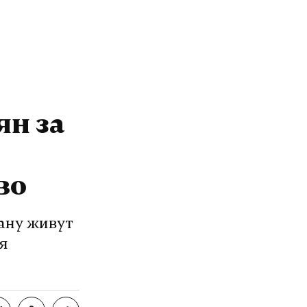
ян за
во
ану живут
уя