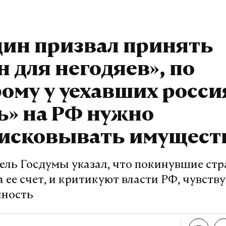
дин призвал принять
н для негодяев», по
ому у уехавших росси
ь» на РФ нужно
исковывать имущест
ель Госдумы указал, что покинувшие стр
а ее счет, и критикуют власти РФ, чувств
нность