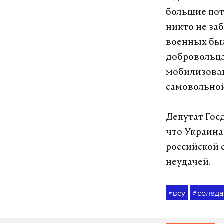
большие пот
никто не за
военных был
добровольца
мобилизова
самовольной
Депутат Гос
что Украина
российской 
неудачей.
всу
соледа
#
#