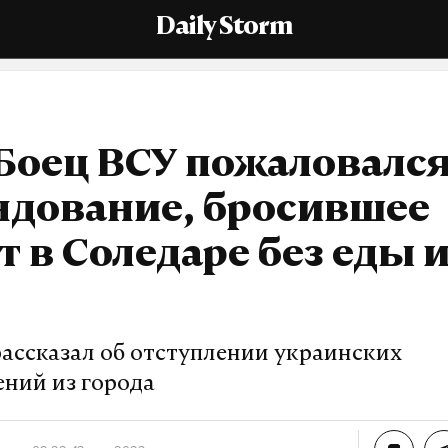
Daily Storm
Боец ВСУ пожаловался
ндование, бросившее
т в Соледаре без еды 
ассказал об отступлении украинских
ений из города