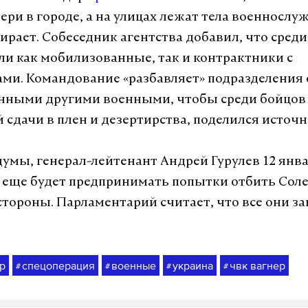
ери в городе, а на улицах лежат тела военнослу
бирает. Собеседник агентства добавил, что сред
и как мобилизованные, так и контрактники с
ми. Командование «разбавляет» подразделения 
нными другими военными, чтобы среди бойцов
 сдачи в плен и дезертирства, поделился источн
думы, генерал-лейтенант Андрей Гурулев 12 янв
 еще будет предпринимать попытки отбить Соле
стороны. Парламентарий считает, что все они з
р
спецоперация
военные
украина
чвк вагнер
#
#
#
#