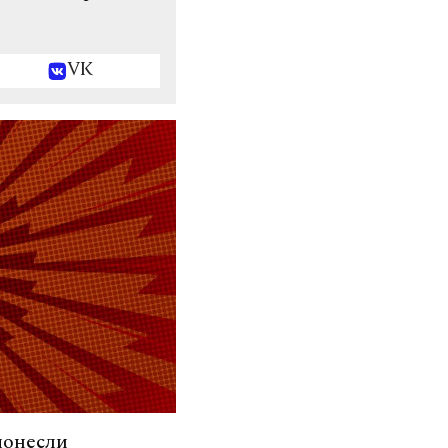
VK
понесли