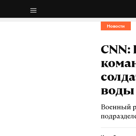
Новости
CNN: 
кома
солда
воды
Военный р
подраздел