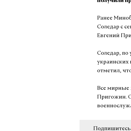
получили п
Ранее Мино
Соледар с с
Евгений При
Соледар, по
украинских 
отметил, чт
Все мирные 
Пригожин. О
военнослуж
Подпишитесь н