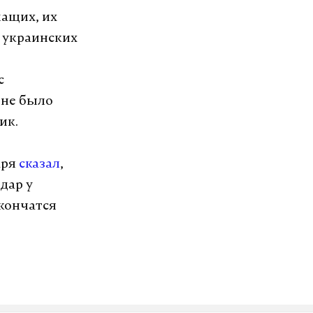
жащих, их
и украинских
с
 не было
ик.
аря
сказал
,
дар у
акончатся