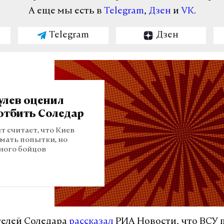
А еще мы есть в
Telegram
,
Дзен
и
VK
.
Telegram
Дзен
улев оценил
отбить Соледар
т считает, что Киев
мать попытки, но
ного бойцов
телей Соледара
рассказал
РИА Новости, что ВСУ 