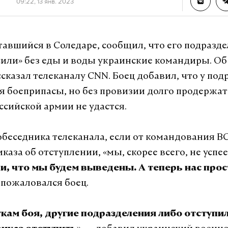
09:22, 13 янв. 2023
ставшийся в Соледаре, сообщил, что его подразд
сили» без еды и воды украинские командиры. Об
сказал телеканалу CNN. Боец добавил, что у под
я боеприпасы, но без провизии долго продержат
ссийской армии не удастся.
обеседника телеканала, если от командования В
каза об отступлении, «мы, скорее всего, не успее
и, что мы будем выведены. А теперь нас про
— пожаловался боец.
укам боя, другие подразделения либо отступи