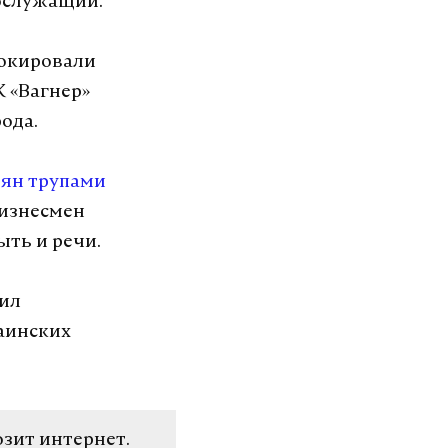
нослужащий.
локировали
К «Вагнер»
ода.
еян трупами
Бизнесмен
ыть и речи.
рил
аинских
озит интернет.