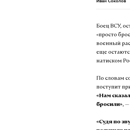
Иван Соколов
Боец ВСУ, о
«просто бро
военный рас
еще остаютс
натиском Ро
По словам с
поступит при
«Нам сказал
, 
бросили»
«Судя по зв