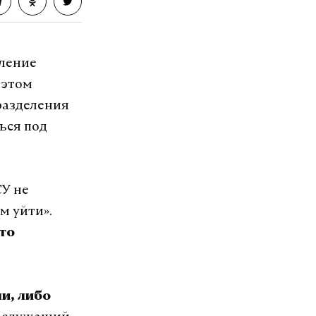
еление
 этом
разделения
ься под
СУ не
м уйти».
сто
ли, либо