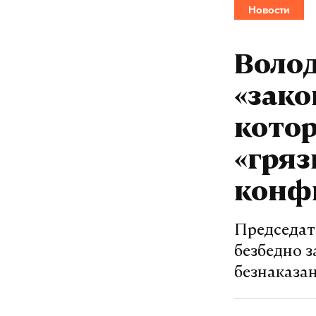
Новости
Воло
«зако
котор
«гряз
конф
Председат
безбедно з
безнаказа