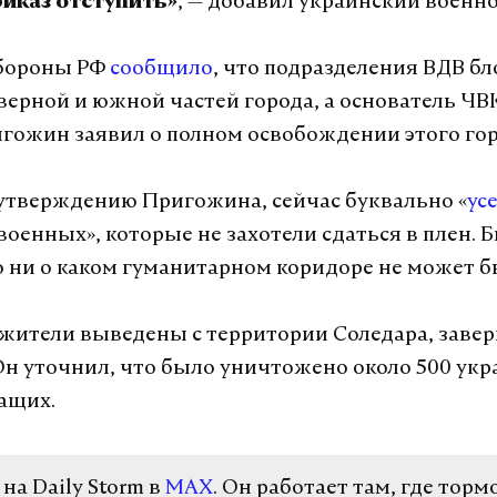
, — добавил украинский воен
риказ отступить»
бороны РФ
сообщило
, что подразделения ВДВ б
еверной и южной частей города, а основатель ЧВ
гожин заявил о полном освобождении этого гор
 утверждению Пригожина, сейчас буквально «
ус
военных», которые не захотели сдаться в плен. 
о ни о каком гуманитарном коридоре не может б
жители выведены с территории Соледара, заве
н уточнил, что было уничтожено около 500 укр
ащих.
а Daily Storm в
MAX
. Он работает там, где торм