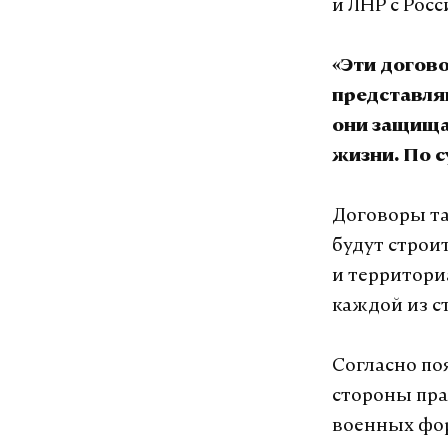
и ЛНР с Рос
«Эти догово
представля
они защища
жизни. По с
Договоры та
будут строи
и территори
каждой из с
Согласно по
стороны пра
военных фор