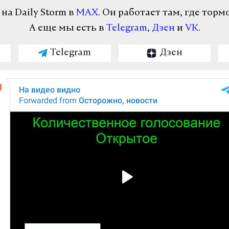
а Daily Storm в
MAX
. Он работает там, где торм
А еще мы есть в
Telegram
,
Дзен
и
VK
.
Telegram
Дзен