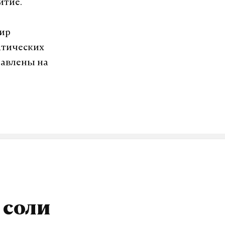
итие.
ир
атических
равлены на
 соли