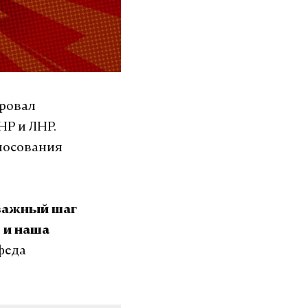
ировал
НР и ЛНР.
лосования
 важный шаг
, и наша
феда