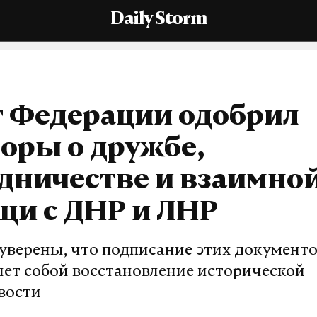
Daily Storm
т Федерации одобрил
оры о дружбе,
дничестве и взаимно
щи с ДНР и ЛНР
уверены, что подписание этих документ
яет собой восстановление исторической
вости