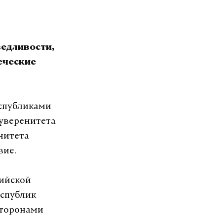
ведливости,
еческие
еспубликами
суверенитета
нитета
вие.
сийской
еспублик
сторонами