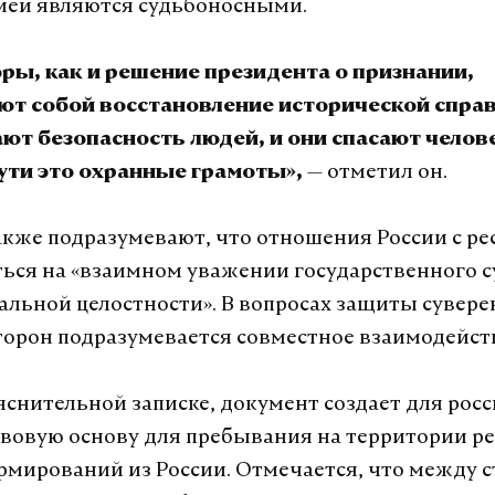
сией являются судьбоносными.
ры, как и решение президента о признании,
ют собой восстановление исторической спра
ют безопасность людей, и они спасают челов
— отметил он.
ути это охранные грамоты»,
кже подразумевают, что отношения России с р
ться на «взаимном уважении государственного 
альной целостности». В вопросах защиты сувере
торон подразумевается совместное взаимодейст
яснительной записке, документ создает для рос
вовую основу для пребывания на территории р
мирований из России. Отмечается, что между 