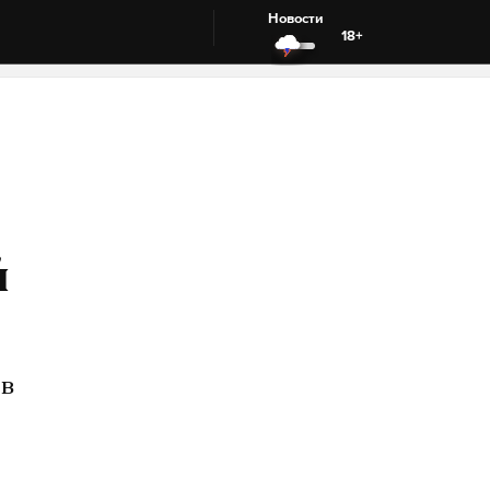
Новости
18+
й
ов