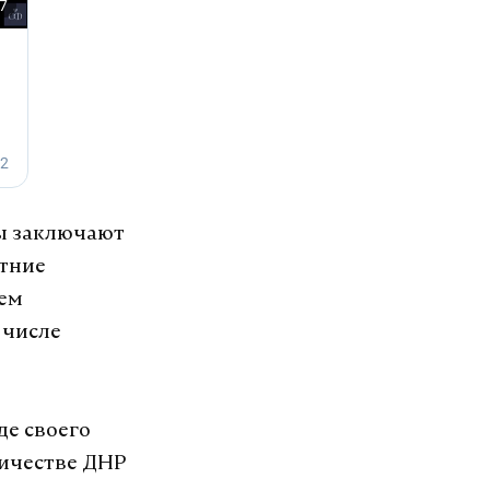
ны заключают
етние
шем
 числе
де своего
ничестве ДНР