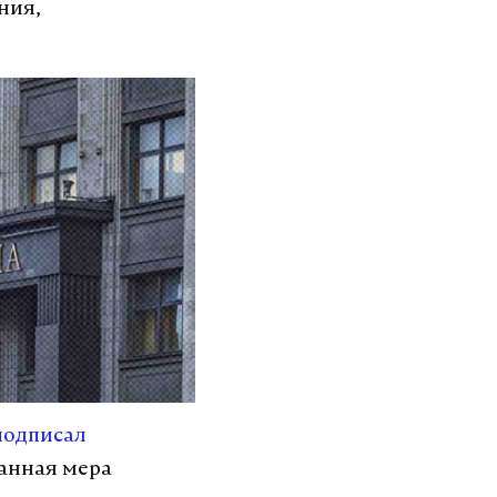
ния,
подписал
данная мера