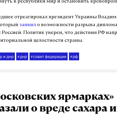
рнуть в республики мир и остановить кровопрол
едшее отреагировал президент Украины Владим
 который
заявил
о возможности разрыва диплом
 Россией. Политик уверен, что действия РФ нап
иториальной целостности страны.
р и днр
днр
совет федерации
рф
#
#
#
осковских ярмарках»
азали о вреде сахара и