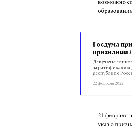
возможно со
образования,
Госдума при
признании 
Депутаты единог
за ратификацию 
республик с Росс
22 февраля 2022
21 февраля 
указ о приз