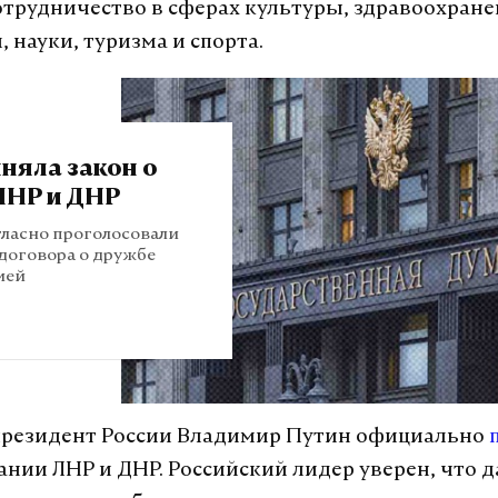
трудничество в сферах культуры, здравоохране
 науки, туризма и спорта.
няла закон о
ЛНР и ДНР
ласно проголосовали
договора о дружбе
ией
президент России Владимир Путин официально
нании ЛНР и ДНР. Российский лидер уверен, что 