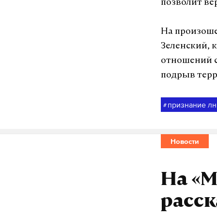
позволит ве
На произош
Зеленский,
отношений с
подрыв терр
признание лн
#
Новости
На «М
расск