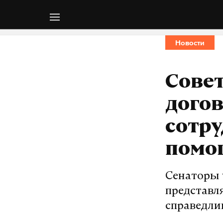
Новости
Сове
догов
сотру
помо
Сенаторы 
представл
справедли