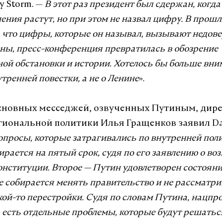
y Storm. —
В этот раз президент был сдержан, когда 
ения растут, но при этом не назвал цифру. В прош
, что цифры, которые он называл, вызывают недове
ны, пресс-конференция превратилась в обозрение
й обстановки и истории. Хотелось бы больше вни
тренней повестки, а не о Ленине
».
сновных месседжей, озвученных Путиным, дир
гиональной политики Илья Гращенков заявил Dai
просы, которые затрагивались по внутренней полит
ирается на пятый срок, судя по его заявлению о в
нституции. Второе — Путин удовлетворен состоян
е собирается менять правительство и не рассматри
ой-то перестройки. Судя по словам Путина, нацпр
 есть отдельные проблемы, которые будут решатьс