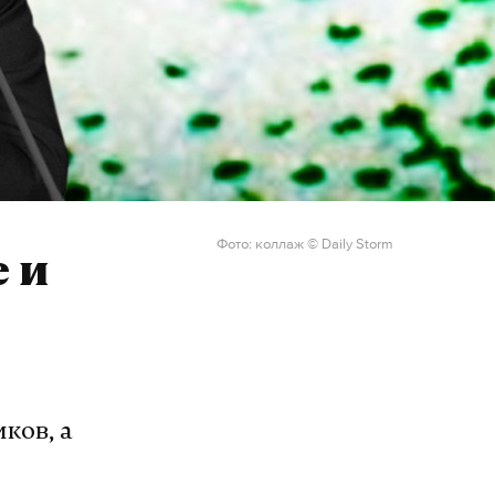
Фото: коллаж © Daily Storm
 и
ков, а