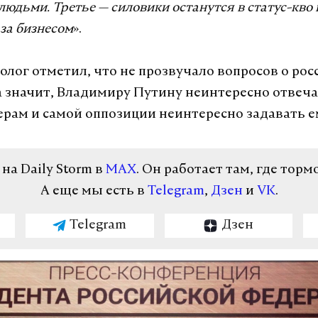
юдьми. Третье — силовики останутся в статус-кво 
за бизнесом
».
олог отметил, что не прозвучало вопросов о рос
а значит, Владимиру Путину неинтересно отвеч
рам и самой оппозиции неинтересно задавать е
а Daily Storm в
MAX
. Он работает там, где торм
А еще мы есть в
Telegram
,
Дзен
и
VK
.
Telegram
Дзен