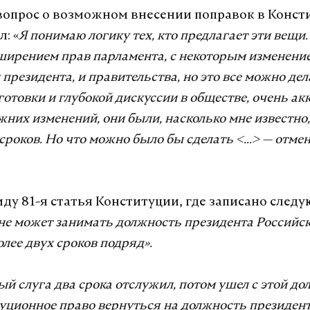
вопрос о возможном внесении поправок в Конст
: «
Я понимаю логику тех, кто предлагает эти вещи.
сширением прав парламента, с некоторым изменени
 президента, и правительства, но это все можно дел
отовки и глубокой дискуссии в обществе, очень ак
жних изменений, они были, насколько мне известно,
сроков. Но что можно было бы сделать <...> — отме
иду 81-я статья Конституции, где записано след
 не может занимать должность президента Российс
лее двух сроков подряд».
й слуга два срока отслужил, потом ушел с этой до
уционное право вернуться на должность президент