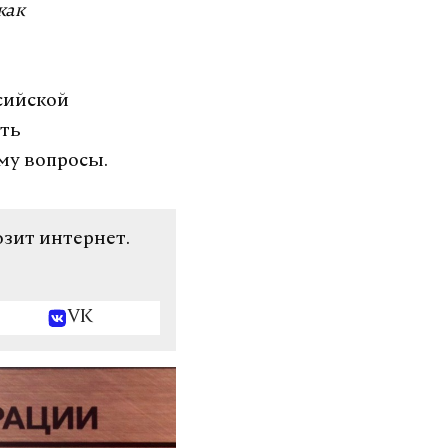
как
сийской
ать
му вопросы.
озит интернет.
VK