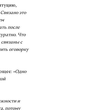
итуцию,
 Связано это
ем
ать после
куратно. Что
 связаны с
нить оговорку
ующее:
«Одно
кой
лжности и
а, потому