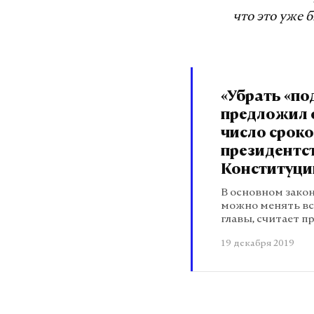
что это уже 
«Убрать «по
предложил 
число срок
президентс
Конституци
В основном закон
можно менять вс
главы, считает п
19 декабря 2019