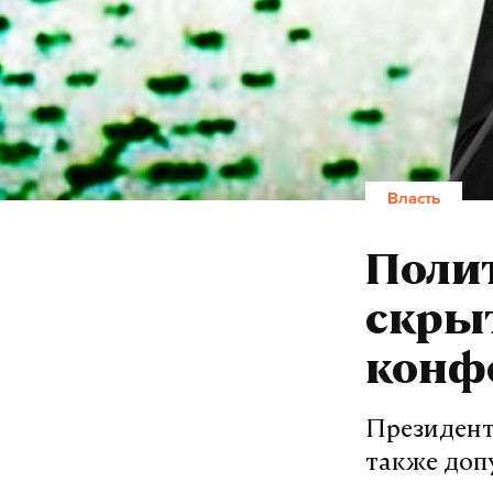
Власть
Поли
скры
конф
Президент
также доп