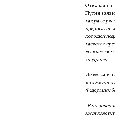
Отвечая на 
Путин заявил
как раз с ра
прерогатив и
хорошей подг
касается пре
количеством 
«подряд
».
Имеется в в
и то же лицо
Федерации бо
«
Ваш покорны
имел констит