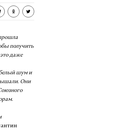
 прошла
тобы получить
 это даже
 белый шум и
лышали. Они
Союзного
орам.
м
тантин