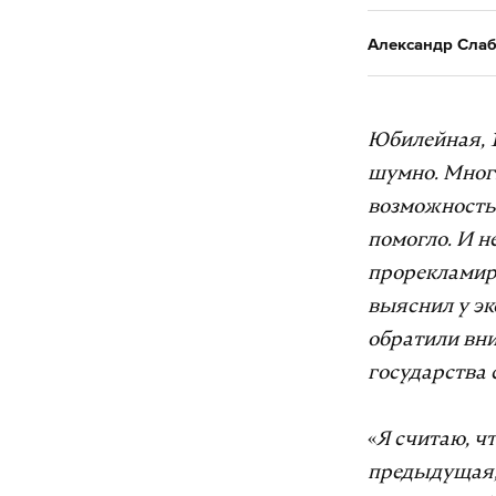
Александр Сла
Юбилейная, 
шумно. Многи
возможность 
помогло. И н
прорекламиро
выяснил у эк
обратили вн
государства 
«
Я считаю, ч
предыдущая,