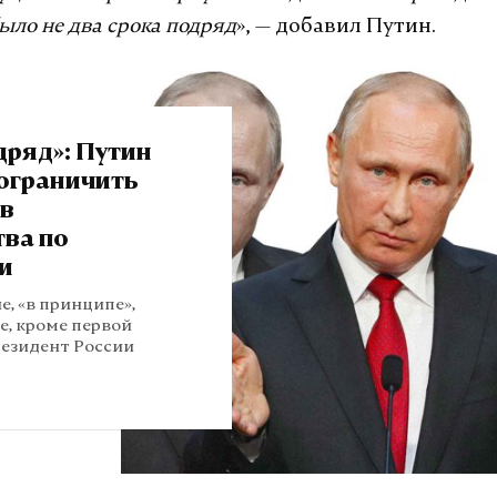
было не два срока подряд
», — добавил Путин.
дряд»: Путин
ограничить
ов
тва по
и
е, «в принципе»,
е, кроме первой
резидент России