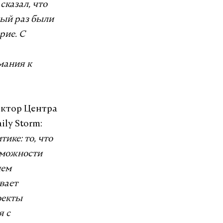
сказал, что
лый раз были
рие. С
мания к
ектор Центра
ly Storm:
ике: то, что
озможности
ием
вает
оекты
я с