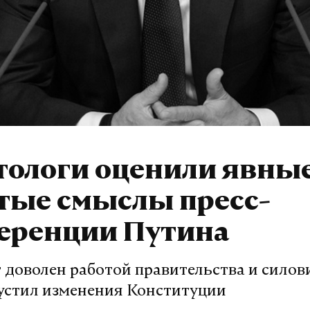
тологи оценили явные
тые смыслы пресс-
еренции Путина
 доволен работой правительства и силови
устил изменения Конституции