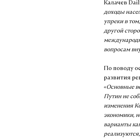
Калачев Dail
доходы насел
упреки в том
другой сторо
международно
вопросам вну
По поводу о
развития ре
«
Основные во
Путин не соб
изменения Ко
экономики, н
варианты как
реализуются,