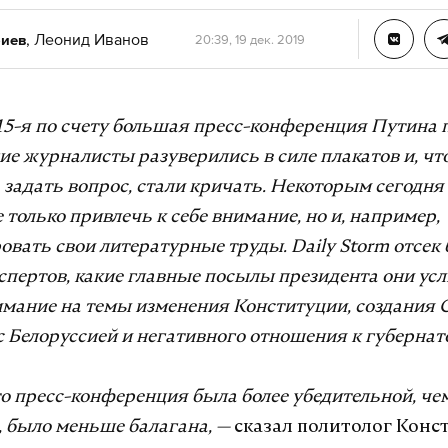
,
Леонид Иванов
биев
20:39, 19 дек. 2019
15-я по счету большая пресс-конференция Путина
е журналисты разуверились в силе плакатов и, ч
задать вопрос, стали кричать. Некоторым сегодня
е только привлечь к себе внимание, но и, например,
вать свои литературные труды. Daily Storm отсек
спертов, какие главные посылы президента они ус
имание на темы изменения Конституции, создания 
с Белоруссией и негативного отношения к губернат
то пресс-конференция была более убедительной, че
 было меньше балагана, —
сказал
политолог Конс