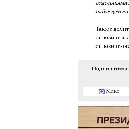
отдельными л
наблюдатели 
Также полит
оппозиции, 
оппозиционе
Подпишитесь н
Макс