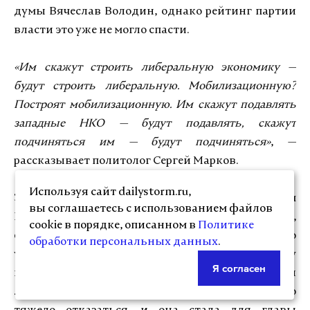
думы Вячеслав Володин, однако рейтинг партии
власти это уже не могло спасти.
«Им скажут строить либеральную экономику —
будут строить либеральную. Мобилизационную?
Построят мобилизационную. Им скажут подавлять
западные НКО — будут подавлять, скажут
подчиняться им — будут подчиняться»
, —
рассказывает политолог Сергей Марков.
Используя сайт dailystorm.ru,
Эксперту кажется, что изначально Владимиром
вы соглашаетесь с использованием файлов
Путиным не задумывалась именно такая модель,
cookie в порядке, описанном в
Политике
однако, решая проблемы государственного
обработки персональных данных
.
уровня и разгребая бардак 90-х годов, ему
Я согласен
понадобилась система бюрократической
лояльности, от которой впоследствии стало