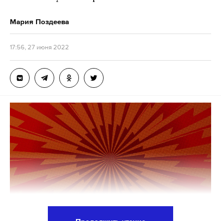
России объявлены персонами нон грата и им
надлежит покинуть территорию страны в
Мария Поздеева
течение восьми дней»,
—
сообщили
в МИД.
17:56, 27 июня 2022
В ведомстве подчеркнули, что речь идет о прямых
последствиях недружественных действий
властей Греции. Если Афины продолжат
антироссийскую политику, Москва ответит на
это, заявили российские дипломаты.
В Министерстве иностранных дел Греции назвали
решение Москвы о высылке дипломатов
«безосновательным и вызывающим сожаление».
Об этом сообщает РИА Новости. Высылаемые
сотрудники «отличались профессионализмом и
высоким чувством ответственности».