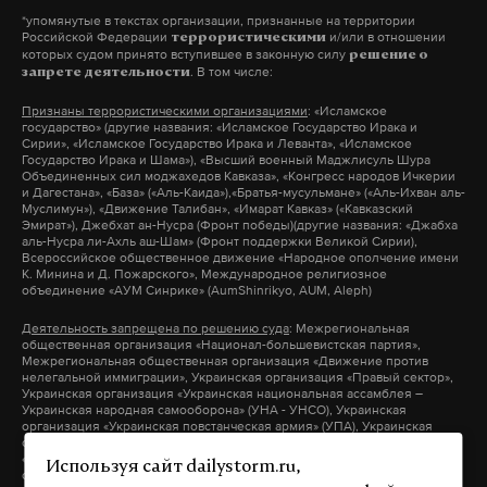
*упомянутые в текстах организации, признанные на территории
Российской Федерации
и/или в отношении
кремль
президент
террористическими
рф
ушаков
саммит
#
#
#
#
#
которых судом принято вступившее в законную силу
решение о
. В том числе:
запрете деятельности
путин
g20
#
#
Признаны террористическими организациями
: «Исламское
государство» (другие названия: «Исламское Государство Ирака и
Сирии», «Исламское Государство Ирака и Леванта», «Исламское
Государство Ирака и Шама»), «Высший военный Маджлисуль Шура
Объединенных сил моджахедов Кавказа», «Конгресс народов Ичкерии
и Дагестана», «База» («Аль-Каида»),«Братья-мусульмане» («Аль-Ихван аль-
Муслимун»), «Движение Талибан», «Имарат Кавказ» («Кавказский
Эмират»), Джебхат ан-Нусра (Фронт победы)(другие названия: «Джабха
аль-Нусра ли-Ахль аш-Шам» (Фронт поддержки Великой Сирии),
Всероссийское общественное движение «Народное ополчение имени
К. Минина и Д. Пожарского», Международное религиозное
объединение «АУМ Синрике» (AumShinrikyo, AUM, Aleph)
Деятельность запрещена по решению суда
: Межрегиональная
общественная организация «Национал-большевистская партия»,
Межрегиональная общественная организация «Движение против
нелегальной иммиграции», Украинская организация «Правый сектор»,
Украинская организация «Украинская национальная ассамблея –
Украинская народная самооборона» (УНА - УНСО), Украинская
организация «Украинская повстанческая армия» (УПА), Украинская
организация «Тризуб им. Степана Бандеры», Украинская организация
«Братство», Межрегиональное общественное объединение –
Используя сайт dailystorm.ru,
организация «Народная Социальная Инициатива» (другие названия: