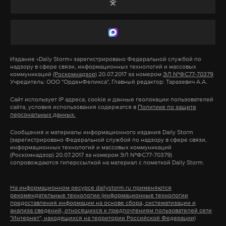
Приглашение на саммит получил не только
Подпишитесь на Daily Storm в
MAX
. Он
президент РФ, но и украинский лидер Владимир
работает там, где тормозит интернет.
Зеленский, несмотря на то что его страна не
А еще мы есть в
Telegram
,
Дзен
и
VK
.
входит в состав организации. По данным
Издание
«Daily Storm»
зарегистрировано Федеральной службой по
Bloomberg, с таким предложением выступили
надзору в сфере связи, информационных технологий и массовых
Макс
Telegram
некоторые государства — члены G20, в том числе
коммуникаций
(Роскомнадзор)
20.07.2017 за номером
ЭЛ №ФС77-70379
Учредитель: ООО "ОрденФеликса", Главный редактор: Таразевич А.А.
Соединенные Штаты. Украинский президент
Дзен
VK
Сайт использует IP адреса, cookie и данные геолокации пользователей
сообщил, что принял приглашение.
сайта, условия использования содержатся в
Политике по защите
персональных данных.
всу
военные
украина
розенбаум
#
#
#
#
Сообщения и материалы информационного издания Daily Storm
Подпишитесь на Daily Storm в
MAX
. Он
(зарегистрировано Федеральной службой по надзору в сфере связи,
информационных технологий и массовых коммуникаций
работает там, где тормозит интернет.
(Роскомнадзор) 20.07.2017 за номером ЭЛ №ФС77-70379)
сопровождаются гиперссылкой на материал с пометкой Daily Storm.
А еще мы есть в
Telegram
,
Дзен
и
VK
.
На информационном ресурсе dailystorm.ru применяются
Макс
Telegram
рекомендательные технологии (информационные технологии
предоставления информации на основе сбора, систематизации и
анализа сведений, относящихся к предпочтениям пользователей сети
Дзен
VK
"Интернет", находящихся на территории Российской Федерации)