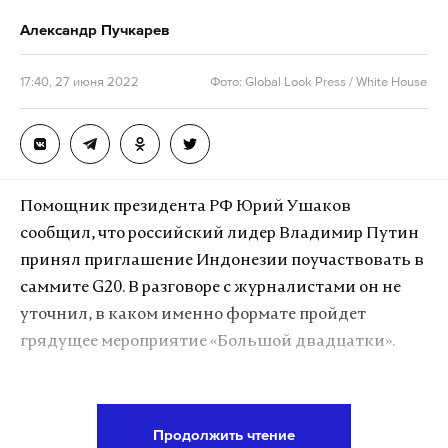
украинским раненым с удовольствием‎ спою»
,
Александр Пучкарев
— заявил он в интервью, опубликованном на
YouTube-канале «Осторожно, Собчак!».
17:40, 27 июня 2022
Фото: Global Look Press / White House
Певец хочет съездить на Украину — в «те места, в
которых возможно [побывать]», «без журналистов,
без соответствующих акций».
«Если я пойду к
Помощник президента РФ Юрий Ушаков
русским раненым, я обязательно пойду и к
сообщил, что российский лидер Владимир Путин
украинским раненым. Конечно, не к тем,
принял приглашение Индонезии поучаствовать в
которые со свастикой»
, — сказал он.
саммите G20. В разговоре с журналистами он не
уточнил, в каком именно формате пройдет
Розенбаум заявил, что готов быть «‎голубем мира» с
грядущее мероприятие «Большой двадцатки».
разрешения российских и украинских властей:
«Если партия и правительство
[России]
с
«Да, мы подтвердили, что наше участие
разрешения украинских властей допустят в
предусматривается. Мы ответили
качестве голубя мира, то конечно же»
.
Продолжить чтение