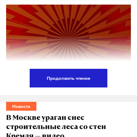
Продолжить чтение
Террористы «Талибана»* обезглавили спортсменку
молодежной сборной Афганистана по волейболу
Махджабин Хакими. Убийство произошло в
Новости
Кабуле в начале октября, но боевики заставили
В Москве ураган снес
родных девушки хранить молчание. Об этом на
строительные леса со стен
условиях анонимности
сообщил
тренер Хакими
Кремля — видео