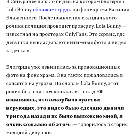
В Сеть ранее попало видео, на котором блогерша
Lola Bunny
обнажает грудь
на фоне храма Василия
Блаженного. После появления скандального
ролика полиция проводит проверку. Lola Bunny —
известная на просторах OnlyFans. Это сервис, где
девушки выкладывают интимные фото и видео
за деньги.
Блогерша уже извинилась за провокационные
фото на фоне храма. Она также пожаловалась в
соцсетях на угрозы. По словам Lola Bunny, этот
ролик был снят несколько лет назад.
«Я
извиняюсь, что оскорбила чувства
верующих, это видео было сделано два или
три года назад и не было выложено мной, я
очень сожалею об этом
», — говорилось в сторис
молодой девушки.