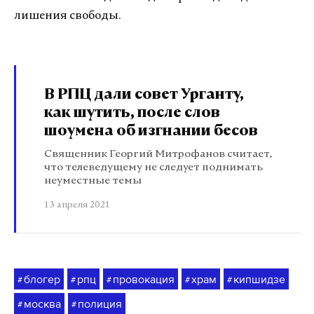
лишения свободы.
В РПЦ дали совет Урганту,
как шутить, после слов
шоумена об изгнании бесов
Священник Георгий Митрофанов считает,
что телеведущему не следует поднимать
неуместные темы
13 апреля 2021
блогер
рпц
провокация
храм
кипшидзе
#
#
#
#
#
москва
полиция
#
#